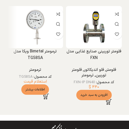
فلومتر توربینی صنایع غذایی مدل
ترمومتر Bimetal ویکا مدل
TG58SA
FXN
فلومتر
,
فلو اندیکاتور
,
فلومتر
ترمومتر
توربین
,
ترمومتر
کد محصول:
TG58SA
استعلام قیمت
کد محصول:
FXN-IP DN40
ت
$
۴۴۰
اطلاعات بیشتر
مق
افزودن به سبد خرید