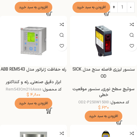
افزودن به سبد خرید
افزودن به سبد خرید
سنسور لیزری فاصله سنج مدل SICK
رله حفاظت ژنراتور مدل ABB REM543
OD
ابزار دقیق صنعتی
,
رله و کنتاکتور
سوئیچ سطح نوری
,
سنسور موقعیت
کد محصول:
Rem543Cm216Aaaa
$
۴,۸۰۰
خطی
کد محصول:
OD2-P250W150I0
افزودن به سبد خرید
$
۶۳۰
افزودن به سبد خرید