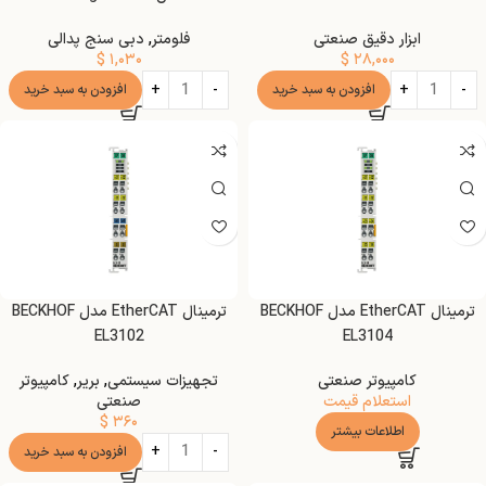
ابزار دقیق صنعتی
فلومتر
,
دبی سنج پدالی
$
۱,۰۳۰
$
۲۸,۰۰۰
افزودن به سبد خرید
افزودن به سبد خرید
ترمینال EtherCAT مدل BECKHOF
ترمینال EtherCAT مدل BECKHOF
EL3102
EL3104
کامپیوتر صنعتی
تجهیزات سیستمی
,
بریر
,
کامپیوتر
استعلام قیمت
صنعتی
$
۳۶۰
اطلاعات بیشتر
افزودن به سبد خرید