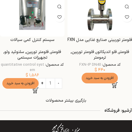
فلومتر توربینی صنایع غذایی مدل FXN
سیستم کنترل کمی سیالات
فلومتر
,
فلو اندیکاتور
,
فلومتر توربین
,
فلومتر
,
فلومتر توربین
,
سلنوئید ولو
,
ترمومتر
تجهیزات سیستمی
کد محصول:
FXN-IP DN40
کد محصول:
quantitative control syst
$
۴۴۰
em
$
۱,۵۸۶
افزودن به سبد خرید
افزودن به سبد خرید
بارگیری بیشتر محصولات
آرشیو: فروشگاه