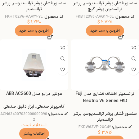
سنسور فشار
,
پرشر ترانسدیوسر
,
پرشر
سنسور فشار
,
پرشر ترانسدیوسر
,
پرشر
ترانسمیتر
,
پرشر گیج
ترانسمیتر
کد محصول:
FKBT23V6-AAG1Y-0L
کد محصول:
FKHT02V6-AAAYY-YL
$
۱,۲۳۰
$
۲,۷۲۵
افزودن به سبد خرید
افزودن به سبد خرید
ترانسمیتر اختلاف فشاری مدل Fuji
مولتی درایو مدل ABB ACS600
Electric V6 Series FKD
کامپیوتر صنعتی
,
ابزار دقیق صنعتی
سنسور فشار
,
پرشر ترانسدیوسر
,
پرشر
کد محصول:
ACN634007030000000090
ترانسمیتر
2
استعلام قیمت
کد محصول:
FKDW63VF-2XC4Y
$
۳,۷۱۶
اطلاعات بیشتر