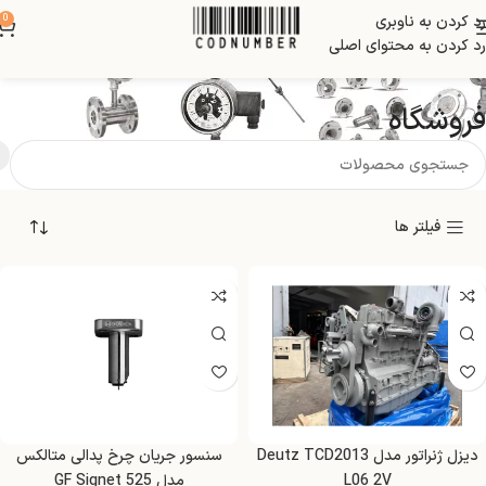
رد کردن به ناوبری
0
رد کردن به محتوای اصلی
فروشگاه
فیلتر ها
دیزل ژنراتور مدل Deutz TCD2013
سنسور جریان چرخ پدالی متالکس
L06 2V
مدل GF Signet 525