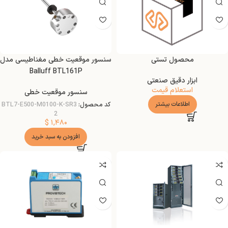
محصول تستی
سنسور موقعیت خطی مغناطیسی مدل
Balluff BTL161P
ابزار دقیق صنعتی
استعلام قیمت
سنسور موقعیت خطی
کد محصول:
BTL7-E500-M0100-K-SR3
اطلاعات بیشتر
2
$
۱,۴۸۰
افزودن به سبد خرید