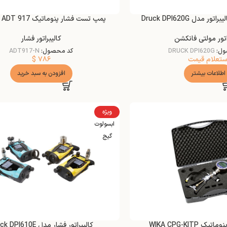
مدل Druck DPI620G
پمپ تست فشار پنوماتیک Additel ADT 917
اتور مولتی فانکشن
کالیبراتور فشار
ول:
DRUCK DPI620G
کد محصول:
ADT917-N
ستعلام قیمت
۷۸۶
$
اطلاعات بیشتر
افزودن به سبد خرید
ویژه
ابسولوت
گیج
WIKA CPG-KITP
کالیبراتور فشار مدل Druck DPI610E