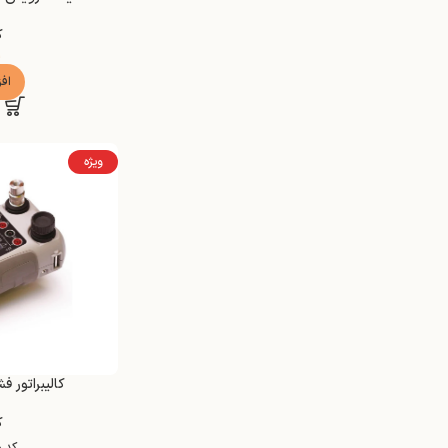
ک
۱
اف
ویژه
کالیبراتور فشار مدل
ک
کد 