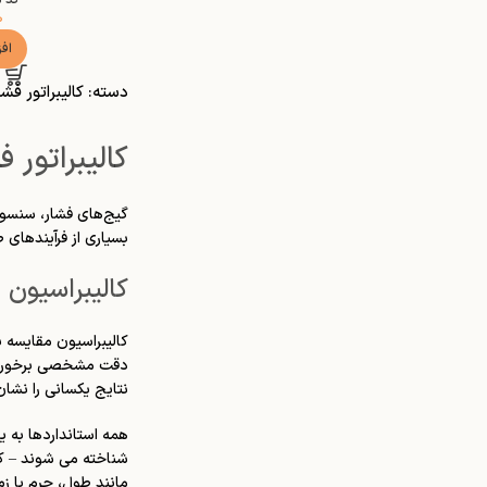
۰
اف
دسته: کالیبراتور فشا
کالیبراتور ف
گیج‌های فشار، سنسوره
بسیاری از فرآیندهای
کالیبراسیون
کالیبراسیون مقایسه 
دقت مشخصی برخوردار 
نتایج یکسانی را نشان
همه استانداردها به ی
شناخته می شوند – که ب
مانند طول، جرم یا زما