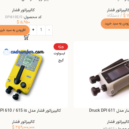
الیبراتور فشار
کالیبراتور فشار
۱
$
دستگاه
کد محصول:
DPI610E/S
$
۵,۹۵۰
زودن به سبد خرید
افزودن به سبد خری
ویژه
ابسولوت
گیج
 Druck DPI 611
کالیبرراتور فشار مدل Druck DPI 610 / 615 is
الیبراتور فشار
کالیبراتور فشار
$
۲۵۹,۰۰۰,۰۰۰
محصول:
611-xG