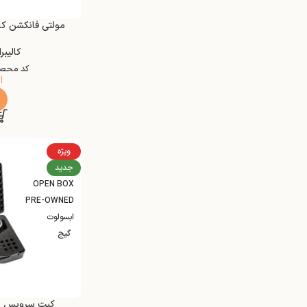
مولتی فانکشن کالیبراتور 
کالیبر
کد محص
ا
ویژه
جدید
OPEN BOX
PRE-OWNED
ابسولوت
گیج
کیت سرویس پنوماتیک 