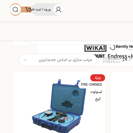
ورود / ثبت نام
24
ویژه
PRE-OWNED
ابسولوت
گیج