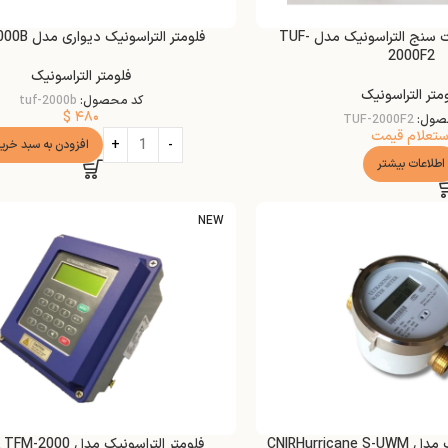
دبی سنج و حرارت سنج التراسونیک مدل TUF-
فلومتر التراسونیک دیواری مدل TUF-2000B
2000F2
فلومتر التراسونیک
متر التراسونیک
کد محصول:
tuf-2000b
$
۴۸۰
صول:
TUF-2000F2
ستعلام قیمت
افزودن به سبد خری
اطلاعات بیشتر
NEW
CNIRHurrica
فلومتر التراسونیک مدل AKTEK TFM-2000