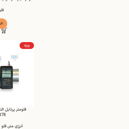
فلو
اف
ویژه
878
انرژی متر
,
فلو 