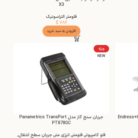
X3
فلومتر التراسونیک
$
۷۸۶
افزودن به سبد خرید
ویژه
NEW
جریان سنج گاز مدل Panametrics TransPort
PT878GC
فلو کامپیوتر
,
فلومتر
,
انرژی متر
,
جریان سطح انتقال
,