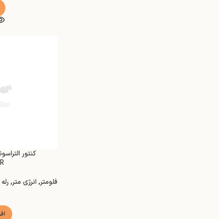
کنتور التراس
R
فلومتر
,
انرژی متر
,
رله 
اف