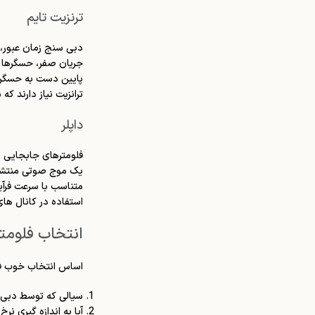
ترنزیت تایم
دبی سنج زمان عبور، 
جریان صفر، حسگرها ه
پایین دست به حسگر ب
ترانزیت نیاز دارند ک
داپلر
فلومترهای جابجایی 
یک موج صوتی منتشر 
متناسب با سرعت فرآی
استفاده در کانال های
انتخاب فلومتر
اساس انتخاب خوب فلو
سیالی که توسط دبی س
آیا به اندازه گیری نر