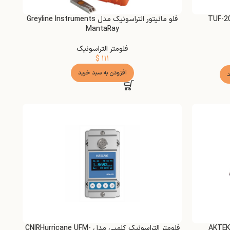
فلو مانیتور التراسونیک مدل Greyline Instruments
MantaRay
فلومتر التراسونیک
$
۱۱۱
افزودن به سبد خرید
د
فلومتر التراسونیک کلمپی مدل CNIRHurricane UFM-