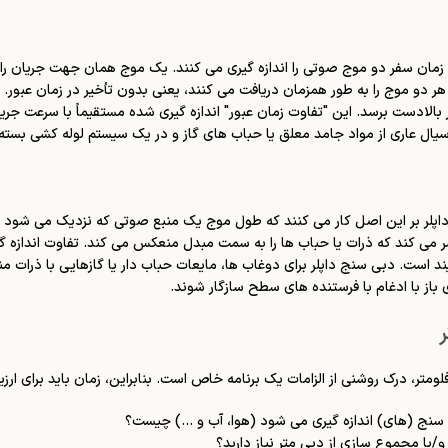
زمان سفر دو موج صوتی را اندازه گیری می کنند. یک موج همان جهت جریان را
ر دو موج را به طور همزمان دریافت می کنند، یعنی بدون تأخیر در زمان عبور
الادست برسد. این "تفاوت زمان عبور" اندازه گیری شده مستقیماً با سرعت ج
ه سیال عاری از مواد جامد معلق یا حباب های گاز و در یک سیستم لوله کشی بسته
داپلر بر این اصل کار می کنند که طول موج یک منبع صوتی که نزدیک می شود
می کند که ذرات یا حباب ها را به سمت مبدل منعکس می کند. تفاوت اندازه 
ند است. دبی سنج داپلر برای دوغاب ها، مایعات حباب دار یا گازهایی با ذرات 
 باز با ادغام با فرستنده های سطح سازگار شوند.
متر، درک روشنی از الزامات یک برنامه خاص است. بنابراین، زمان باید برای ا
نج (های) اندازه گیری می شود (هوا، آب و ...) چیست؟
خ و/یا مجموع سازی از دبی متر نیاز دارید؟