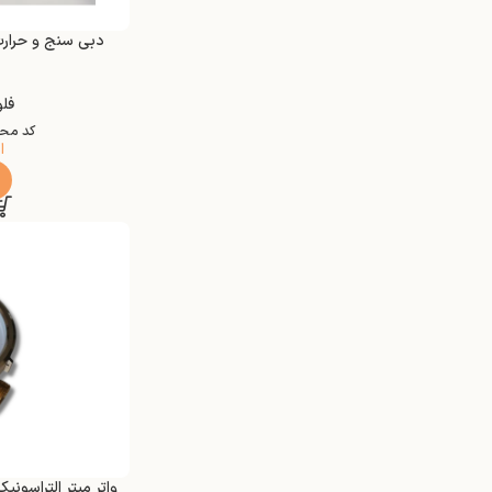
فلو
کد مح
ا
واتر میتر التراسونیک مدل ne S-UWM