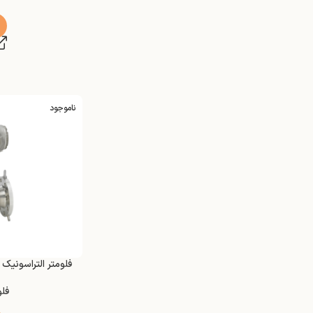
ناموجود
فلومتر التراسونیک E+H Proline Prosonic G 300
فلو