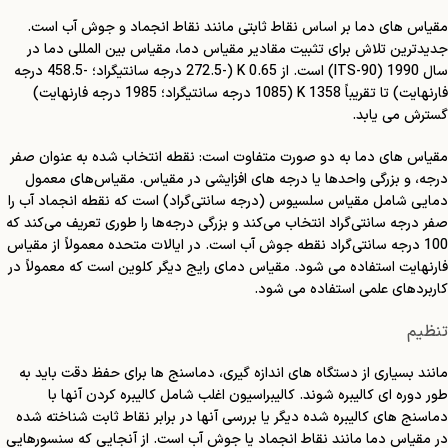
مقیاس های دما بر اساس نقاط ثابتی مانند نقاط انجماد و جوش آب است.
جدیدترین تلاش برای تثبیت مقادیر مقیاس دما، مقیاس بین المللی دما در
سال 1990 (ITS-90) است. از 0.65 K (-272.5 درجه سانتیگراد؛ -458.5 درجه
فارنهایت) تا تقریباً 1358 K (1085 درجه سانتیگراد؛ 1985 درجه فارنهایت)
گسترش می یابد.
مقیاس های دما به دو صورت متفاوت است: نقطه انتخاب شده به عنوان صفر
درجه، و بزرگی واحدها یا درجه های افزایشی در مقیاس. مقیاس‌های معمول
دمایی شامل مقیاس سلسیوس (درجه سانتی‌گراد) است که نقطه انجماد آب را
صفر درجه سانتی‌گراد انتخاب می‌کند و بزرگی درجه‌ها را طوری تعریف می‌کند که
100 درجه سانتی‌گراد نقطه جوش آب است. در ایالات متحده معمولاً از مقیاس
فارنهایت استفاده می شود. مقیاس دمای رایج دیگر کلوین است که معمولاً در
کاربردهای علمی استفاده می شود.
تنظیم
مانند بسیاری از دستگاه های اندازه گیری، دماسنج ها برای حفظ دقت باید به
طور دوره ای کالیبره شوند. کالیبراسیون اغلب شامل کالیبره کردن آنها با
دماسنج های کالیبره شده دیگر یا بررسی آنها در برابر نقاط ثابت شناخته شده
در مقیاس دما مانند نقاط انجماد یا جوش آب است. از آنجایی که سنسورهایی