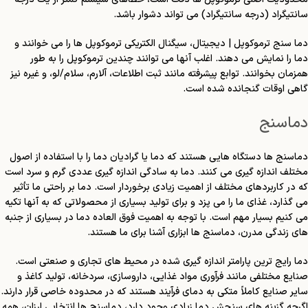
سانتیگراد (درجه سانتیگراد) می تواند دشوار باشد.
دما سنج ترموکوپل | دیجیتال، سیگنال الکتریکی ترموکوپل ها را می خوانند و
دما را نمایش می دهند. اغلب آنها می توانند چندین ترموکوپل را به طور
همزمان بخوانند. توابع پیشرفته مانند ثبت اطلاعات، آلارم، سلام/لو، و غیره نیز
گاهی اوقات گنجانده شده است.
دماسنج
دماسنج ها دستگاه هایی هستند که دما یا گرادیان دما را با استفاده از اصول
مختلف اندازه گیری می کنند. دما به سادگی اندازه گیری عددی گرم و سرد است
که در کاربردهای مختلف از اهمیت زیادی برخوردار است. دما بر راحتی ما تأثیر
می گذارد، غذای ما را می پزد و برای تولید بسیاری از محصولاتی که به آنها تکیه
می کنیم بسیار مهم است. با توجه به اهمیت فوق العاده دما در بسیاری از جنبه
های زندگی مدرن، دماسنج ها ابزاری آشنا برای ما هستند.
دما رایج ترین پارامتر اندازه گیری شده در محیط های تجاری و صنعتی است.
صنایع مختلفی مانند فرآوری مواد غذایی، داروسازی، سردخانه، تولید کاغذ و
سایر صنایع کاملاً متکی به دمای فرآیند هستند که در محدوده خاصی قرار دارند.
اگرچه گزینه های سنجش دما زیادی وجود دارد، دماسنج ها انتخابی ارزان، همه