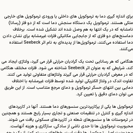
برای اندازه گیری دما به ترموکوپل های داخلی یا ورودی ترموکوپل های خارجی
متکی هستند. ترموکوپل یک دستگاه سنجش دما است که از دو فلز (رسانا)
نامشابه که در یک انتها به هم وصل شده اند تشکیل شده است. برخلاف
دماسنج‌های دو فلزی که از جابجایی مکانیکی فلزات غیرمشابه برای نشان دادن
دما استفاده می‌کنند، ترموکوپل‌ها از پدیده‌ای به نام اثر Seebeck استفاده
می‌کنند.
هنگامی که هر رسانایی تحت یک گرادیان حرارتی قرار می گیرد، ولتاژی ایجاد می
کند، شرایطی که به عنوان اثر Seebeck شناخته می شود. فلزات مختلف هنگامی
که در معرض گرادیان حرارتی قرار می گیرند ولتاژهای متفاوتی تولید می کنند.
تفاوت اندک در ولتاژ الکتریکی تولید شده توسط فلزات غیرمشابه با اختلاف
دمایی بین انتهای حسگر ترموکوپل و دمای مرجع متناسب است. از این طریق
می توان دمای دقیق را تعیین کرد.
ترموکوپل ها یکی از پرکاربردترین سنسورهای دما هستند. آنها در کاربردهای
اندازه گیری و کنترل در تنظیمات صنعتی و تجاری بسیار رایج هستند و همچنین
در ترموستات ها و سنسورهای شعله در کاربردهای مسکونی یافت می شوند.
محبوبیت ترموکوپل ها تا حدی ناشی از سادگی، سازگاری و هزینه آنهاست.
محدودیت اصلی ترموکوپل ها دقت است، خطاهای سیستم کمتر از یک درجه