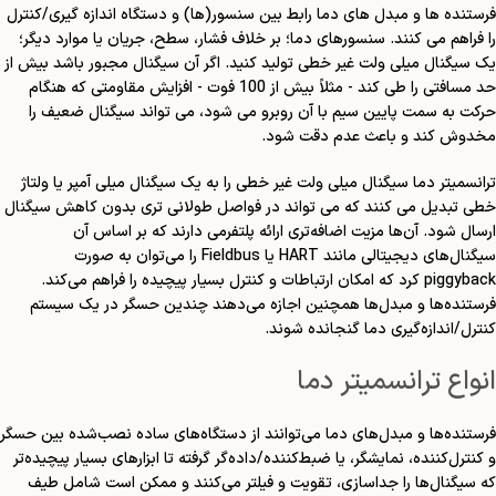
فرستنده ها و مبدل های دما رابط بین سنسور(ها) و دستگاه اندازه گیری/کنترل
را فراهم می کنند. سنسورهای دما؛ بر خلاف فشار، سطح، جریان یا موارد دیگر؛
یک سیگنال میلی ولت غیر خطی تولید کنید. اگر آن سیگنال مجبور باشد بیش از
حد مسافتی را طی کند - مثلاً بیش از 100 فوت - افزایش مقاومتی که هنگام
حرکت به سمت پایین سیم با آن روبرو می شود، می تواند سیگنال ضعیف را
مخدوش کند و باعث عدم دقت شود.
ترانسمیتر دما سیگنال میلی ولت غیر خطی را به یک سیگنال میلی آمپر یا ولتاژ
خطی تبدیل می کنند
که می تواند در فواصل طولانی تری بدون کاهش سیگنال
ارسال شود. آن‌ها مزیت اضافه‌تری ارائه پلتفرمی دارند که بر اساس آن
سیگنال‌های دیجیتالی مانند HART یا Fieldbus را می‌توان به صورت
piggyback کرد که امکان ارتباطات و کنترل بسیار پیچیده را فراهم می‌کند.
فرستنده‌ها و مبدل‌ها همچنین اجازه می‌دهند چندین حسگر در یک سیستم
کنترل/اندازه‌گیری دما گنجانده شوند.
انواع ترانسمیتر دما
فرستنده‌ها و مبدل‌های دما می‌توانند از دستگاه‌های ساده نصب‌شده بین حسگر
و کنترل‌کننده، نمایشگر، یا ضبط‌کننده/داده‌گر گرفته تا ابزارهای بسیار پیچیده‌تر
که سیگنال‌ها را جداسازی، تقویت و فیلتر می‌کنند و ممکن است شامل طیف