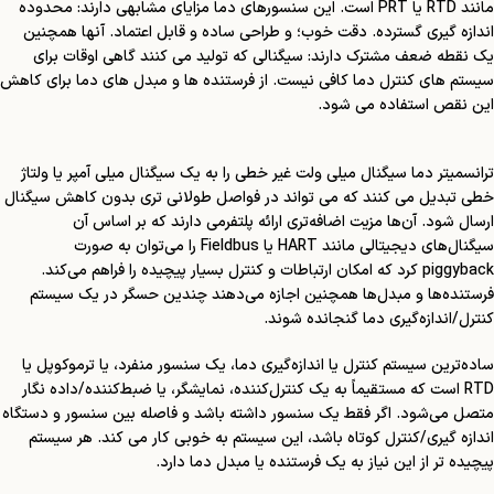
مانند RTD یا PRT است. این سنسورهای دما مزایای مشابهی دارند: محدوده
اندازه گیری گسترده. دقت خوب؛ و طراحی ساده و قابل اعتماد. آنها همچنین
یک نقطه ضعف مشترک دارند: سیگنالی که تولید می کنند گاهی اوقات برای
سیستم های کنترل دما کافی نیست. از فرستنده ها و مبدل های دما برای کاهش
این نقص استفاده می شود.
ترانسمیتر دما سیگنال میلی ولت غیر خطی را به یک سیگنال میلی آمپر یا ولتاژ
خطی تبدیل می کنند
که می تواند در فواصل طولانی تری بدون کاهش سیگنال
ارسال شود. آن‌ها مزیت اضافه‌تری ارائه پلتفرمی دارند که بر اساس آن
سیگنال‌های دیجیتالی مانند HART یا Fieldbus را می‌توان به صورت
piggyback کرد که امکان ارتباطات و کنترل بسیار پیچیده را فراهم می‌کند.
فرستنده‌ها و مبدل‌ها همچنین اجازه می‌دهند چندین حسگر در یک سیستم
کنترل/اندازه‌گیری دما گنجانده شوند.
ساده‌ترین سیستم کنترل یا اندازه‌گیری دما، یک سنسور منفرد، یا ترموکوپل یا
RTD است که مستقیماً به یک کنترل‌کننده، نمایشگر، یا ضبط‌کننده/داده نگار
متصل می‌شود. اگر فقط یک سنسور داشته باشد و فاصله بین سنسور و دستگاه
اندازه گیری/کنترل کوتاه باشد، این سیستم به خوبی کار می کند. هر سیستم
پیچیده تر از این نیاز به یک فرستنده یا مبدل دما دارد.