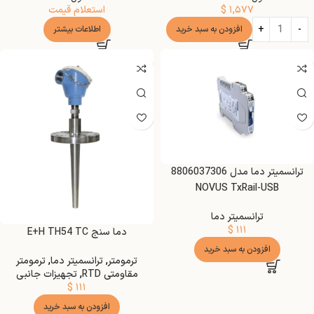
۱,۵۷۷
$
استعلام قیمت
افزودن به سبد خرید
اطلاعات بیشتر
ترانسمیتر دما مدل 8806037306
NOVUS TxRail-USB
ترانسمیتر دما
$
۱۱۱
دما سنج E+H TH54 TC
افزودن به سبد خرید
ترمومتر
,
ترانسمیتر دما
,
ترمومتر
مقاومتی RTD
,
تجهیزات جانبی
$
۱۱۱
افزودن به سبد خرید