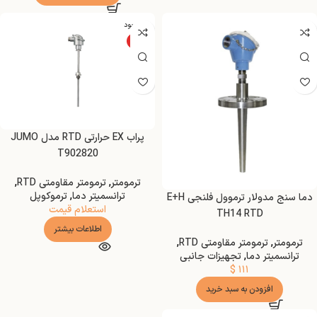
ناموجود
ویژه
پراب EX حرارتی RTD مدل JUMO
T902820
ترمومتر
,
ترمومتر مقاومتی RTD
,
ترانسمیتر دما
,
ترموکوپل
دما سنج مدولار ترموول فلنجی E+H
استعلام قیمت
TH14 RTD
اطلاعات بیشتر
ترمومتر
,
ترمومتر مقاومتی RTD
,
ترانسمیتر دما
,
تجهیزات جانبی
$
۱۱۱
افزودن به سبد خرید