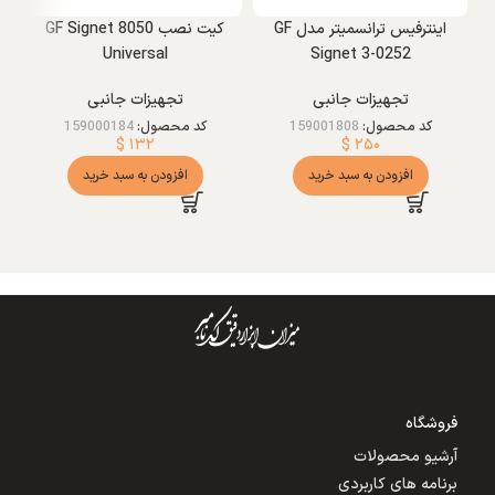
اینترفیس ترانسمیتر مدل GF
کیت نصب GF Signet 8050
Universal
Signet 3-0252
تجهیزات جانبی
تجهیزات جانبی
کد محصول:
159001808
کد محصول:
159000184
$
۱۳۲
$
۲۵۰
ت
افزودن به سبد خرید
افزودن به سبد خرید
مق
فروشگاه
آرشیو محصولات
برنامه های کاربردی