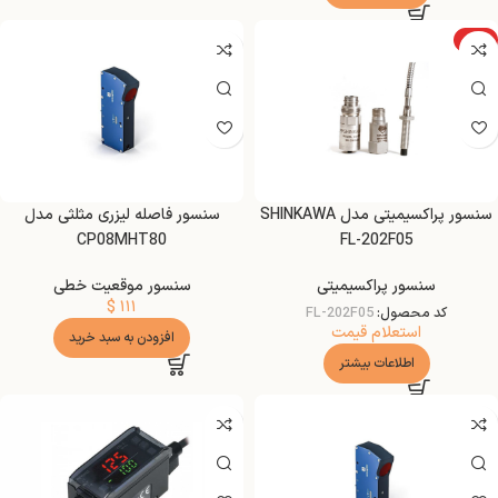
ویژه
سنسور پراکسیمیتی مدل SHINKAWA
سنسور فاصله لیزری مثلثی مدل
CP08MHT80
FL-202F05
سنسور پراکسیمیتی
سنسور موقعیت خطی
$
۱۱۱
کد محصول:
FL-202F05
استعلام قیمت
افزودن به سبد خرید
اطلاعات بیشتر