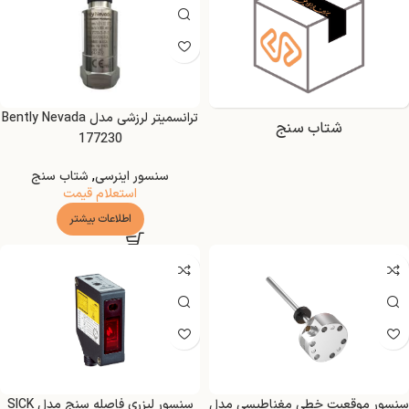
ترانسمیتر لرزشی مدل Bently Nevada
شتاب سنج
177230
سنسور اینرسی
,
شتاب سنج
استعلام قیمت
اطلاعات بیشتر
سنسور موقعیت خطی مغناطیسی مدل
سنسور لیزری فاصله سنج مدل SICK