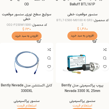
OD
Balluff BTL161P
سنسور موقعیت خطی
سوئیچ سطح نوری
,
سنسور موقعیت
خطی
کد محصول:
BTL7-E500-M0100-K-SR3
2
کد محصول:
OD2-P250W150I0
$
۱,۴۸۰
$
۶۳۰
افزودن به سبد خرید
افزودن به سبد خرید
پروب پراکسیمیتی مدل Bently
کابل اکستنشن مدل Bently Nevada
3300XL
Nevada 3300 XL 25mm
سنسور پراکسیمیتی
سنسور پراکسیمیتی
استعلام قیمت
استعلام قیمت