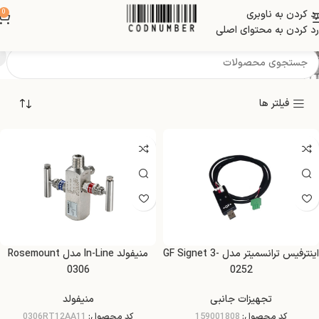
رد کردن به ناوبری
0
تجهیزات جانبی
رد کردن به محتوای اصلی
فیلتر ها
اینترفیس ترانسمیتر مدل GF Signet 3-
منیفولد In-Line مدل Rosemount
0306
0252
تجهیزات جانبی
منیفولد
کد محصول:
159001808
کد محصول:
0306RT12AA11