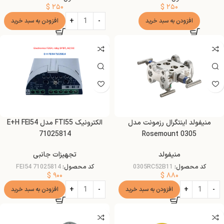
$
۲۵۰
$
۲۵۰
افزودن به سبد خرید
افزودن به سبد خرید
منیفولد اینتگرال رزمونت مدل
الکترونیک FTI55 مدل E+H FEI54
71025814
Rosemount 0305
منیفولد
تجهیزات جانبی
کد محصول:
0305RC52B11
کد محصول:
FEI54 71025814
$
۹۰۰
$
۸۸۰
افزودن به سبد خرید
افزودن به سبد خرید