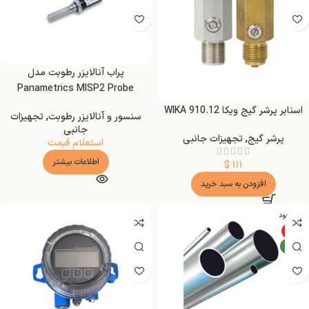
پراب آنالایزر رطوبت مدل
Panametrics MISP2 Probe
اسنابر پرشر گیج ویکا WIKA 910.12
سنسور و آنالایزر رطوبت
,
تجهیزات
جانبی
پرشر گیج
,
تجهیزات جانبی
استعلام قیمت
اطلاعات بیشتر
$
۱۱۱
افزودن به سبد خرید
ناموجود
ویژه
جدید