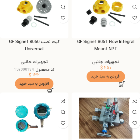
GF Signet 8051 Flow Integral
کیت نصب GF Signet 8050
Universal
Mount NPT
تجهیزات جانبی
تجهیزات جانبی
$
۲۵۰
کد محصول:
159000184
$
۱۳۲
افزودن به سبد خرید
افزودن به سبد خرید