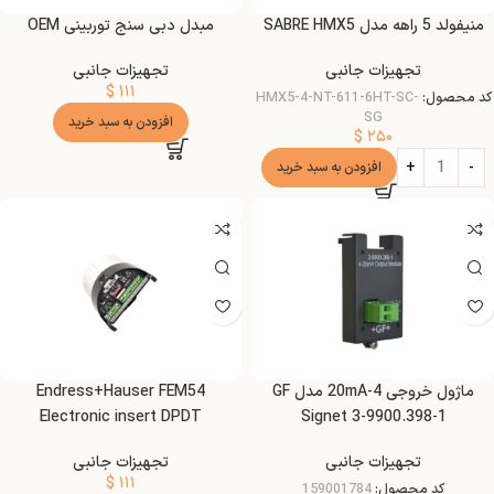
منیفولد 5 راهه مدل SABRE HMX5
مبدل دبی سنج توربینی OEM
تجهیزات جانبی
تجهیزات جانبی
$
۱۱۱
کد محصول:
HMX5-4-NT-611-6HT-SC-
SG
افزودن به سبد خرید
$
۲۵۰
افزودن به سبد خرید
ماژول خروجی 4-20mA مدل GF
Endress+Hauser FEM54
Electronic insert DPDT
Signet 3-9900.398-1
تجهیزات جانبی
تجهیزات جانبی
$
۱۱۱
کد محصول:
159001784