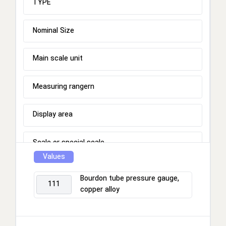
TYPE
Nominal Size
Main scale unit
Measuring rangern
Display area
Scale or special scale
Values
Process connection
Bourdon tube pressure gauge,
111
copper alloy
Connection location