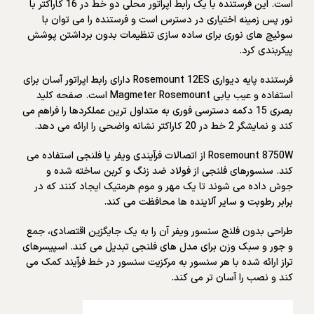
است. این فرستنده با یک رابط اپراتور محلی دو خط در 16 کاراکتر با
نور پس زمینه اختیاری در دسترس است و فرستنده را می توان با
سوئیچ های نوری برای ساده سازی تنظیمات بدون برداشتن پوشش
پیکربندی کرد.
فرستنده پایه دیواری Rosemount 12ES دارای رابط اپراتور آسان برای
استفاده و عیب یابی Magmeter Rosemount است. صفحه کلید
بصری 15 دکمه دسترسی فوری به متداول ترین عملکردها را فراهم می
کند و نمایشگر 2 خط در 20 کاراکتر نشانه واضحی را ارائه می دهد.
Rosemount 8750W از اتصالات فرآیندی ویفر یا فلنجی استفاده می
کند. سنسورهای فلنجی از فولاد ضد زنگ و کربن ساخته شده و
جوش داده می شوند تا یک مهر و موم هرمتیک ایجاد کنند که در
برابر رطوبت و سایر آلاینده ها محافظت می کند.
طراحی بدون فلنج سنسور ویفر آن را به یک جایگزین اقتصادی، جمع
و جور و سبک وزن برای مدل های فلنجی تبدیل می کند. اسپیسرهای
تراز ارائه شده با هر سنسور به مرکزیت سنسور در خط فرآیند کمک می
کند و نصب را آسان تر می کند.