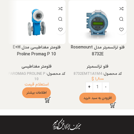
فلو ترانسمیتر مدل Rosemount
فلومتر مغناطیسی مدل E+H
Proline Promag P 10
8732E
فلو ترانسمیتر
فلومتر مغناطیسی
کد محصول:
8732EMT1A1M4
کد محصول:
PAROMAG PROLINE P
کد
$
۱,۸۰۰
10
استعلام قیمت
اطلاعات بیشتر
افزودن به سبد خرید