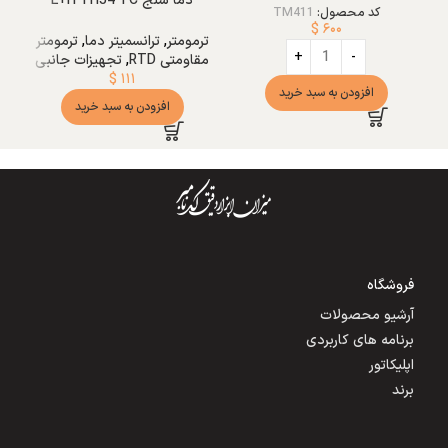
دما سنج E+H TH54 TC
کد محصول:
TM411
$
۶۰۰
ترمومتر
,
ترانسمیتر دما
,
ترمومتر
مقاومتی RTD
,
تجهیزات جانبی
$
۱۱۱
افزودن به سبد خرید
افزودن به سبد خرید
فروشگاه
آرشیو محصولات
برنامه های کاربردی
اپلیکاتور
برند