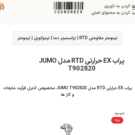
رد کردن به ناوبری
0
رد کردن به محتوای اصلی
ترمومتر مقاومتی RTD
|
ترانسمیتر دما
|
ترموکوپل
|
ترمومتر
پراب EX حرارتی RTD مدل JUMO
T902820
پراب EX حرارتی RTD مدل JUMO T902820 مخصوص کنترل فرآیند مایعات
و گاز ها
ناموجود
ویژه