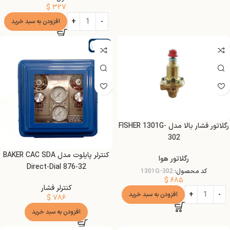
$
۳۲۷
افزودن به سبد خرید
گیج
رگلاتور فشار بالا مدل FISHER 1301G-
302
کنترلر پایلوت مدل BAKER CAC SDA
رگلاتور هوا
Direct-Dial 876-32
کد محصول:
1301G-302
$
۶۸۵
کنترلر فشار
افزودن به سبد خرید
$
۷۸۶
افزودن به سبد خرید