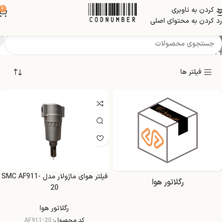
رد کردن به ناوبری
0
کنترلر فشار
رد کردن به محتوای اصلی
فیلتر ها
فیلتر هوای ماژولار مدل SMC AF911-
رگلاتور هوا
20
رگلاتور هوا
کد محصول:
AF911-20