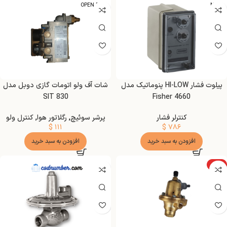
OPEN BOX
NEW
گیج
پیلوت فشار HI-LOW پنوماتیک مدل
شات آف ولو اتومات گازی دوبل مدل
SIT 830
Fisher 4660
کنترلر فشار
پرشر سوئیچ
,
رگلاتور هوا
,
کنترل ولو
$
۱۱۱
$
۷۸۶
افزودن به سبد خرید
افزودن به سبد خرید
ویژه