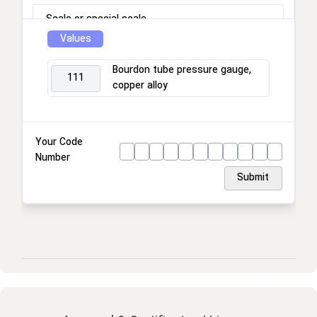
Scale or special scale
Values
Process connection
Bourdon tube pressure gauge,
111
copper alloy
Connection location
Housing
Your Code
Number
Ring
Submit