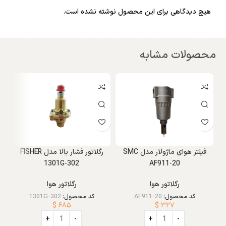
هیچ دیدگاهی برای این محصول نوشته نشده است.
محصولات مشابه
X
فیلتر هوای ماژولار مدل SMC
رگلاتور فشار بالا مدل FISHER
ش
1301G-302
AF911-20
رگلاتور هوا
رگلاتور هوا
پ
کد محصول:
AF911-20
کد محصول:
1301G-302
$
۶۸۵
$
۳۲۷