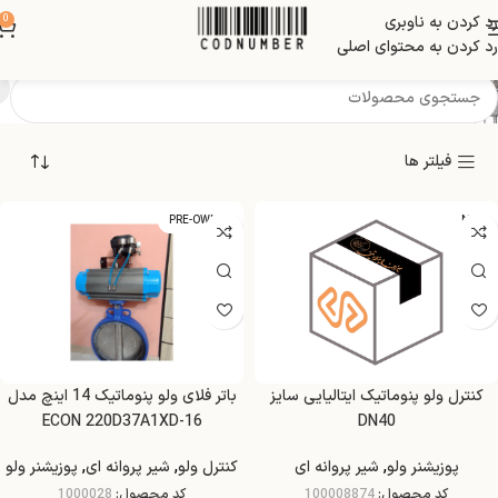
رد کردن به ناوبری
0
شیر پروانه ای
رد کردن به محتوای اصلی
فیلتر ها
PRE-OWNED
NEW
کنترل ولو پنوماتیک ایتالیایی سایز
باتر فلای ولو پنوماتیک 14 اینچ مدل
ECON 220D37A1XD-16
DN40
پوزیشنر ولو
,
شیر پروانه ای
کنترل ولو
,
شیر پروانه ای
,
پوزیشنر ولو
کد محصول:
100008874
کد محصول:
1000028