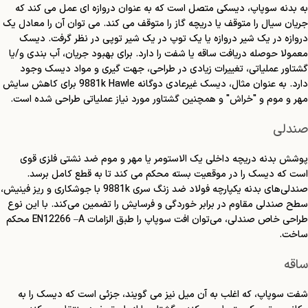
به بدنه سوپاپ، دیسکی متصل است که به عنوان دروازه ای عمل می کند که
جریان سیال را متوقف یا دریچه گاز را متوقف می کند. می توان آن را معادل یک
دروازه در یک شیر دروازه یا یک توپ در یک شیر توپی در نظر گرفت. دیسک
معمولا حوصله دریافت ساقه یا شفت را دارد. برای بهبود جریان، آب بندی و/یا
گشتاور عملیاتی، تغییرات زیادی در طراحی، جهت گیری و مواد دیسک وجود
دارد. به عنوان مثال، دیسک غیرعادی دوگانه 9881k Hawle برای کاهش سایش
مهر و موم و "خراش" و همچنین گشتاور مورد نیاز عملیاتی طراحی شده است.
صندلی
پوشش بدنه دریچه داخلی یک الاستومر یا مهر و موم ضد نشتی فلزی قوی
است که دیسک را در موقعیت بسته محکم می کند تا به قطع کامل برسد.
صندلی‌های بدنه یکپارچه فولاد ضد زنگ سری 9881k با جوشکاری و ریز فینیش،
سطح صندلی مقاوم در برابر خوردگی و فرسایش را تضمین می‌کند. با این نوع
طراحی خاص صندلی، می‌توان افت سوپاپ را طبق الزامات EN12266 –A محکم
ساخت.
ساقه
شفت سوپاپ، که اغلب به آن میل نیز می گویند، جزئی است که دیسک را به