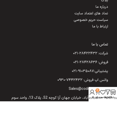
بلاگ
درباره ما
نماد های اعتماد سایت
سیاست حریم خصوصی
ارتباط با ما
تماس با ما
شرکت: ۲۸۴۲۲۴۳۲-۰۲۱
فروش: ۲۸۴۲۸۶۳۶-۰۲۱
پشتیبانی:۹۱۰۳۵۰۸۷-۰۲۱
واتس اپ فروش: ۷۴۴۲۴۳۲-۰۹۳۰
Sales@codnumber.com
0
تهران: یوسف‌آباد، خیابان جهان آرا کوچه 52، پلاک 13، واحد سوم
روشگاه
فیلترها
علاقه مندی
سبد خرید
حساب کاربری من
(شرکت نیکسان تجارت مهر)
مشهد: احمدآباد خیابان راهنمایی بین 7-19، برج اداری تجاری