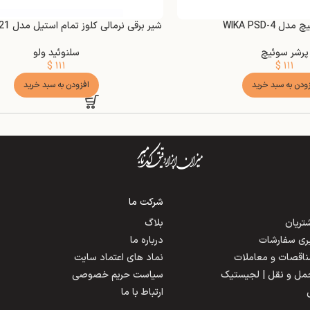
ل WIKA PSD-4
شیر برقی نرمالی کلوز تمام استیل مدل COVNA 2W21
پرشر سوئیچ
سلنوئید ولو
$
۱۱۱
$
۱۱۱
زودن به سبد خرید
افزودن به سبد خرید
شرکت ما
ریان
بلاگ
یری سفارشات
درباره ما
مناقصات و معاملات
نماد های اعتماد سایت
حمل و نقل | لجیستیک
سیاست حریم خصوصی
ارتباط با ما