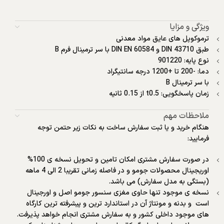
ویژگی و مزایا
ترموکوپل های عایق مواد معدنی
طبق DIN 43710 و DIN EN 60584 با سر ترمینال فرم B
نوع پایه: 901220
دما: -200 تا +1200 درجه سانتیگراد
با سر ترمینال B
زمان پاسخگویی: t0.5 از 0.15 ثانیه
ملاحظات مهم
هنگام خرید و یا ثبت سفارش ساخت به نکات زیر حتمن توجه
فرمایید:
در صورت سفارش مشتری امکان تامین و تحویل نسخه ی 100%
اوریجینال محصولات جومو و در فاصله زمانی تقریبا 2 الی 4 ماهه
(بستگی به مدل سفارش) می باشد.
نسخه ی موجود
تنها حاوی مغزی سنسور جومو اصل و اورجینال
است
و بدنه و مونتاژ آن در استاندارد ترین و پیشرفته ترین کارگاه
های موجود داخلی کشور و به سفارش مشتری انجام خواهد پذیرفت.