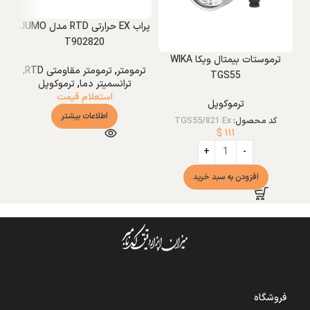
پراب EX حرارتی RTD مدل JUMO
T902820
ترموستات بیمتال ویکا WIKA
ترمومتر
,
ترمومتر مقاومتی RTD
,
TGS55
ترانسمیتر دما
,
ترموکوپل
استعلام قیمت
ترموکوپل
اطلاعات بیشتر
کد محصول:
TGS55/821 Ex
$
۱۱۱
افزودن به سبد خرید
فروشگاه