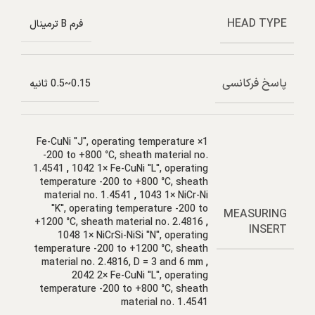
HEAD TYPE
فرم B ترمینال
پاسخ فرکانسی
0.15~0.5 ثانیه
1× Fe-CuNi "J", operating temperature
-200 to +800 °C, sheath material no.
1.4541
,
1042 1× Fe-CuNi "L", operating
temperature -200 to +800 °C, sheath
material no. 1.4541
,
1043 1× NiCr-Ni
"K", operating temperature -200 to
MEASURING
+1200 °C, sheath material no. 2.4816
,
INSERT
1048 1× NiCrSi-NiSi "N", operating
temperature -200 to +1200 °C, sheath
material no. 2.4816, D = 3 and 6 mm
,
2042 2× Fe-CuNi "L", operating
temperature -200 to +800 °C, sheath
material no. 1.4541