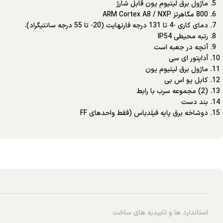
ماژول برق لیتیوم یون قابل شارژ
800 مگاهرتز ARM Cortex A8 / NXP
دمای کاری -4 تا 131 درجه فارنهایت (20- تا 55 درجه سانتیگراد).
رتبه محیطی IP54
آنچه در جعبه است
آداپتور ای سی
ماژول برق لیتیوم یون
کابل یو اس بی
(2) مجموعه سرب با رابط
بند دست
دوشاخه برق پایه فیلدباس (فقط واحدهای FF
استاندارد ها و تاییدیه های ساخت