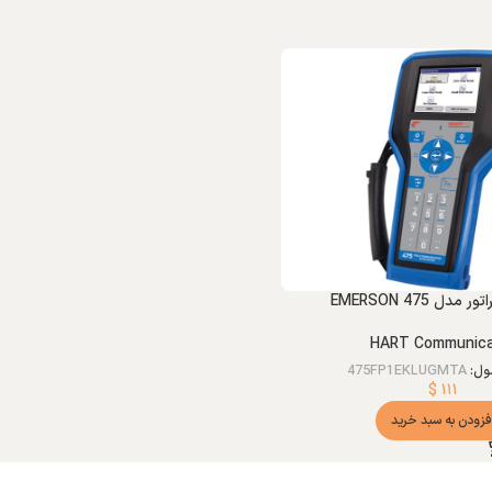
مدل EMERSON 475
HART Communica
ول:
475FP1EKLUGMTA
$
۱۱۱
فزودن به سبد خرید