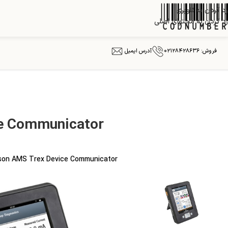
رد کردن به ناوبری
رد کردن به محتوای اصلی
فروش: ۰۲۱۲۸۴۲۸۶۳۶
آدرس ایمیل
e Communicator
Emerson AMS Trex Device Communicator ارتباطات دستگاه HART یا Fieldbus Module، صفحه نمایش لمسی 5.7 اینچی، ذاتا ایم