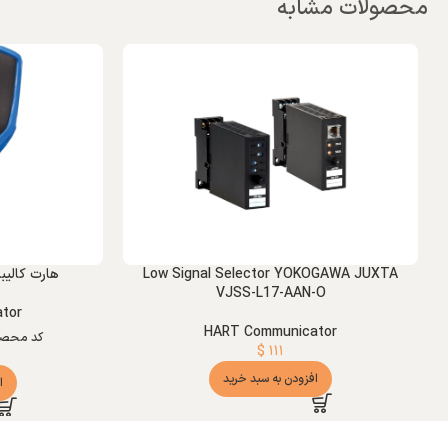
محصولات مشابه
Low Signal Selector YOKOGAWA JUXTA
هارت کالیبراتور 
VJSS-L17-AAN-O
tor
HART Communicator
کد محص
$
۱۱۱
افزودن به سبد خرید
ا