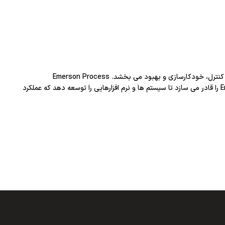
Emerson Process Management یک تامین کننده جهانی محصولات، خدمات و راه حل هایی است که عملیات مربوط به فرآیند را اندازه گیری، تجزیه و تحلیل، کنترل، خودکارسازی و بهبود می بخشد. Emerson Process
Management گسترده ترین مجموعه ای از محصولات اتوماسیون فرآیند را ارائه می دهد. تخصص فن آوری و تجربه کاربردی، Emerson Process Management را قادر می سازد تا سیستم ها و نرم افزارهایی را توسعه دهد که عملکرد