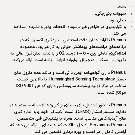
دقت،
سهولت یکپارچگی،
خطی بودن
و تکرارپذیری در طراحی غیر فرسوده، انعطاف پذیر و فشرده استفاده
می کند.
Premus با ارائه همان دقت استثنایی اندازه‌گیری اکسیژن که در
برنامه‌های مراقبت‌های بهداشتی حیاتی به کار می‌رود، محدوده
اندازه‌گیری کاملی بین ۰ تا ۱۰۰ درصد O2 را با ثبات اندازه‌گیری عالی که
با پردازش سیگنال دیجیتال نوآورانه افزایش یافته است، ارائه می‌کند.
Premus دارای گواهینامه ایمن ذاتی است و مانند همه ماژول های
حسگر Hummingbird Sensing Technology، با بالاترین کیفیت
ساخت در مرکز تولید پیشرفته سروومکس دارای گواهی ISO 9001
مونتاژ شده است.
Premus به طور ایده آل برای بسیاری از کاربردها از جمله سیستم های
نظارت مستمر انتشار (CEMS)، تست آلایندگی خودرو و اندازه گیری
های آزمایشگاهی مناسب است. همراه با پشتیبانی فنی متخصص
Servomex، Premus راه حل مالکیت کم هزینه ای را ارائه می دهد که
آرامش کامل را در نصب و بهره برداری تضمین می کند.