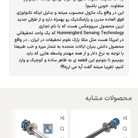
متفاوت ِ خوبی باشیم!
این در واقع یک ماژول محسوب میشه و بدلیل اینکه تکنولوژی
فوق العاده مدرن و پارامگنتیک رو بهمراه داره و از طرفی جدید
ترین محصول سروومکس هست که با نام تجاری
Hummingbird Sensing Technology که یک واحد تحقیقاتی
در امریکا هست مثل مثلا پارک علوم تحقیقات در ایران ، در واقع
محصول دانش بنیان ایالات متحده به شمار میره و خب طبیعتا
با توجه به نرخ دلار و از همه مهمتر واسطه هایی که باید
بچینیم تا بتونیم این قطعه ی به ظاهر ساده و کوچیک و وارد
کنیم، تقریبا میشه گفت آره می ارزه!!!!
محصولات مشابه
و
W