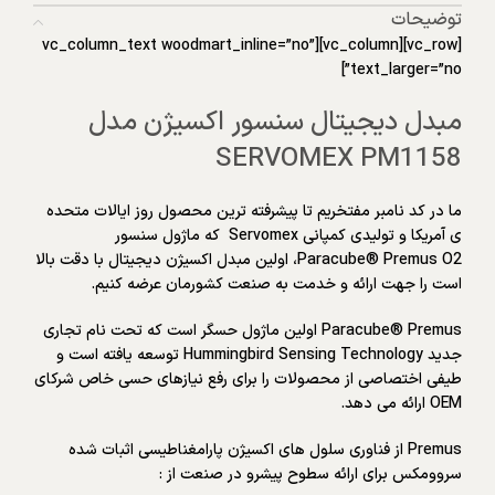
توضیحات
[vc_row][vc_column][vc_column_text woodmart_inline=”no”
text_larger=”no”]
مبدل دیجیتال سنسور اکسیژن مدل
SERVOMEX PM1158
ما در کد نامبر مفتخریم تا پیشرفته ترین محصول روز ایالات متحده
ی آمریکا و تولیدی کمپانی Servomex که ماژول سنسور
Paracube® Premus O2، اولین مبدل اکسیژن دیجیتال با دقت بالا
است را جهت ارائه و خدمت به صنعت کشورمان عرضه کنیم.
Paracube® Premus اولین ماژول حسگر است که تحت نام تجاری
جدید Hummingbird Sensing Technology توسعه یافته است و
طیفی اختصاصی از محصولات را برای رفع نیازهای حسی خاص شرکای
OEM ارائه می دهد.
Premus از فناوری سلول های اکسیژن پارامغناطیسی اثبات شده
سروومکس برای ارائه سطوح پیشرو در صنعت از :