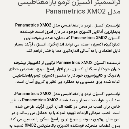
ترانسمیتر اکسیژن ترمو پارامغناطیسی
مدل Panametrics XMO2
ترانسمیتر اکسیژن ترمو پارامغناطیسی مدل Panametrics XMO2
پایدارترین آنالایزر اکسیژن موجود در بازار امروز است. فرستنده
اکسیژن Panametrics XMO2 که نشان‌دهنده پیشرفته‌ترین
اندازه‌گیری اکسیژن است، می تواند اندازه‌گیری اکسیژن فرآیند بسیار
قابل اعتمادی را به آسانی اندازه‌گیری دما یا فشار فراهم کند.
فرستنده اکسیژن Panametrics XMO2 ترکیبی از کامپیوتر پیشرفته،
جبران خودکار سیگنال اکسیژن، نرم افزار پاسخ سریع، تشخیص خطای
بلادرنگ و کالیبراسیون خودکار با سنسور اکسیژن ترموپارامغناطیس
اثبات شده برای دستیابی به عملکرد بی نظیر و کاربری آسان است.
ترانسمیتر اکسیژن ترمو پارامغناطیسی مدل Panametrics XMO2،
ضد آب و هوا، ضد انفجار و ضد شعله Panametrics XMO2 به طور
خاص برای نصب در محل در نقطه اندازه گیری فرآیند طراحی شده
است. نصب میدانی الزامات تهویه نمونه را به حداقل می رساند و در
عین حال بهترین نمونه و سریع ترین پاسخ ممکن را تضمین می کند.
بدون قطعات متحرک، فرستنده اکسیژن پانامتریکس XMO2 نسبت به