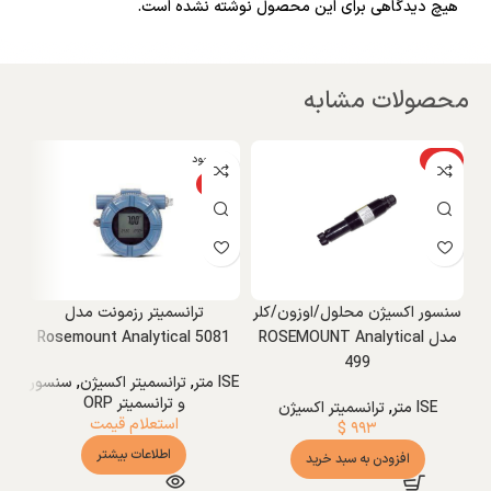
هیچ دیدگاهی برای این محصول نوشته نشده است.
محصولات مشابه
ویژه
ناموجود
و
NEW
ویژه
ج
W
NEW
سنسور اکسیژن محلول/اوزون/کلر
ترانسمیتر رزمونت مدل
مدل ROSEMOUNT Analytical
Rosemount Analytical 5081
499
م
ISE متر
,
ترانسمیتر اکسیژن
,
سنسور
و ترانسمیتر ORP
ISE متر
,
ترانسمیتر اکسیژن
استعلام قیمت
$
۹۹۳
اطلاعات بیشتر
افزودن به سبد خرید