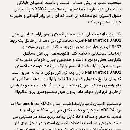
موقعیت نصب یا لرزش حساس نیست و قابلیت اطمینان طولانی
مدت عالی دارد. فرستنده اکسیژن پانامتریکس XMO2 دارای طراحی
سلول اکسیژن دو محفظه ای است که آن را در برابر آلودگی و تغییرات
جریان مقاوم می کند.
یک ریزپردازنده داخلی به ترانسمیتر اکسیژن ترمو پارامغناطیسی مدل
Panametrics XMO2 قدرت محاسباتی می دهد تا از طریق یک رابط
RS232 و نرم افزار منو محور، تهویه سیگنال آنلاین پیشرفته و
ارتباطات دیجیتالی را فراهم کند. الگوریتم‌های پردازش سیگنال
یکپارچه، خطی بودن و دقت و همچنین جبران خودکار تغییرات گاز
پس‌زمینه و/یا اثرات فشار اتمسفر را ارائه می‌کنند. فرستنده اکسیژن
Panametrics XMO2 دارای یک نرم افزار روتین با پاسخ سریع است
که زمان پاسخ معمولی کمتر از 15 ثانیه را ارائه می دهد. هنگامی که
کالیبراسیون مجدد ضروری باشد، می توان آن را به سرعت و به راحتی
از طریق نرم افزار انجام داد، بدون هیچ پتانسیومتری برای تنظیم!!!
ترانسمیتر اکسیژن ترمو پارامغناطیسی مدل Panametrics XMO2 به
برق 24 VDC نیاز دارد و یک سیگنال خروجی 4-20 میلی آمپر با
تنظیمات صفر و دهانه کاملاً قابل برنامه ریزی شده در دسترس می
باشد. خروجی متناسب با غلظت اکسیژن است و در داخل برای گاز
پس زمینه و/یا تغییرات فشار اتمسفر جبران می شود. فرستنده‌های