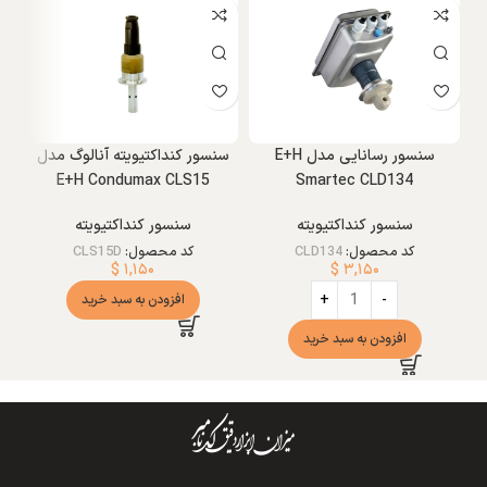
سنسور رسانایی مدل E+H
سنسور کنداکتیویته آنالوگ مدل
E+H Condumax CLS15
Smartec CLD134
سنسور کنداکتیویته
سنسور کنداکتیویته
کد محصول:
CLD134
کد محصول:
CLS15D
$
۱,۱۵۰
$
۳,۱۵۰
افزودن به سبد خرید
افزودن به سبد خرید