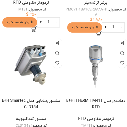
پرشر ترانسمیتر
ترمومتر مقاومتی RTD
کد محصول:
PMC71-1BA1CERDAAA+P
کد محصول:
TM131
$
۲۵۰
A
$
۱,۸۸۰
افزودن به سبد خرید
افزودن به سبد خرید
دماسنج مدل E+H iTHERM TM411
سنسور رسانایی مدل E+H Smartec
CLD134
RTD
ترمومتر مقاومتی RTD
سنسور کنداکتیویته
کد محصول:
TM411
کد محصول:
CLD134