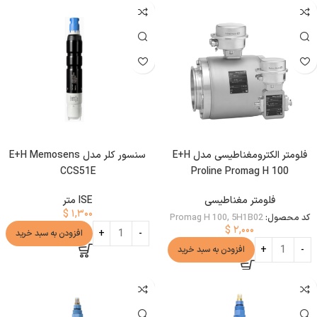
فلومتر الکترومغناطیسی مدل E+H
سنسور کلر مدل E+H Memosens
CCS51E
Proline Promag H 100
فلومتر مغناطیسی
ISE متر
$
۱,۳۰۰
کد محصول:
Promag H 100, 5H1B02
$
۲,۰۰۰
افزودن به سبد خرید
افزودن به سبد خرید