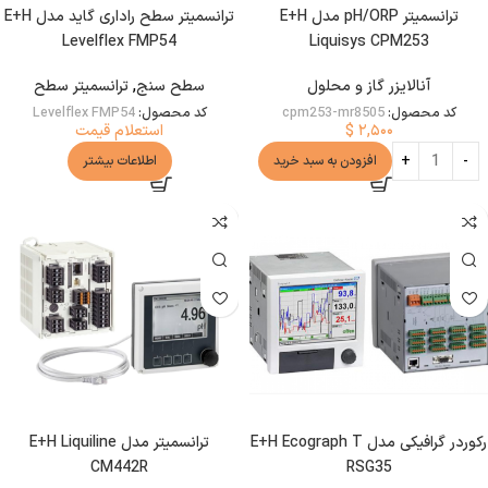
ترانسمیتر pH/ORP مدل E+H
ترانسمیتر سطح راداری گاید مدل E+H
Levelflex FMP54
Liquisys CPM253
آنالایزر گاز و محلول
سطح سنج
,
ترانسمیتر سطح
کد محصول:
cpm253-mr8505
کد محصول:
Levelflex FMP54
۲,۵۰۰
$
استعلام قیمت
افزودن به سبد خرید
اطلاعات بیشتر
رکوردر گرافیکی مدل E+H Ecograph T
ترانسمیتر مدل E+H Liquiline
CM442R
RSG35