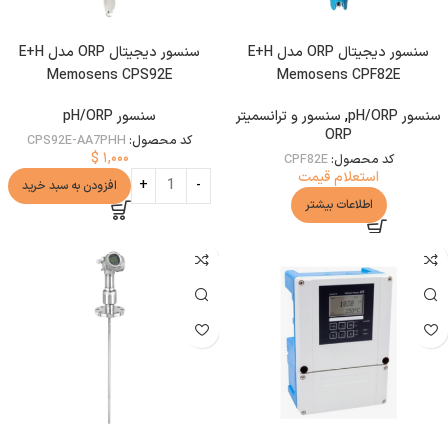
سنسور دیجیتال ORP مدل E+H
سنسور دیجیتال ORP مدل E+H
Memosens CPS92E
Memosens CPF82E
سنسور pH/ORP
,
سنسور و ترانسمیتر
سنسور pH/ORP
ORP
کد محصول:
CPS92E-AA7PHH
$
۱,۰۰۰
کد محصول:
CPF82E
استعلام قیمت
افزودن به سبد خرید
اطلاعات بیشتر