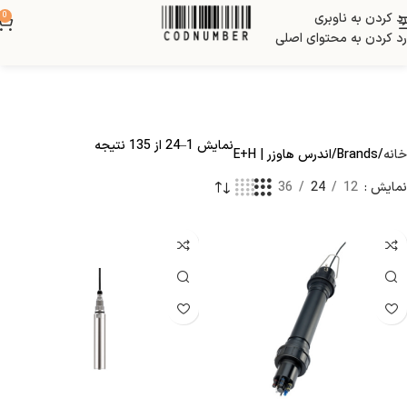
رد کردن به ناوبری
0
رد کردن به محتوای اصلی
نمایش 1–24 از 135 نتیجه
خانه
Brands
اندرس هاوزر | E+H
نمایش
12
24
36