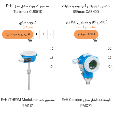
سنسور دیجیتال آمونیوم و نیترات
سنسور کدورت سنج مدل E+H
Turbimax CUS51D
ISEmax CAS40D
آنالایزر گاز و محلول
,
ISE متر
کدورت سنج
استعلام قیمت
۴,۰۰۰
$
اطلاعات بیشتر
افزودن به سبد خرید
فرستنده فشار مدل E+H Cerabar
سنسور دما E+H iTHERM ModuLine
TM131
PMC71