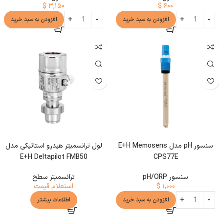
$
۳,۱۵۰
$
۶۰۰
افزودن به سبد خرید
افزودن به سبد خرید
سنسور pH مدل E+H Memosens
لول ترانسمیتر هیدرو استاتیکی مدل
E+H Deltapilot FMB50
CPS77E
سنسور pH/ORP
ترانسمیتر سطح
۱,۰۰۰
$
استعلام قیمت
افزودن به سبد خرید
اطلاعات بیشتر