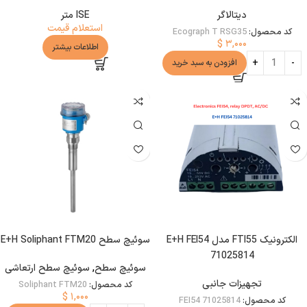
دیتالاگر
ISE متر
استعلام قیمت
کد محصول:
Ecograph T RSG35
$
۳,۰۰۰
اطلاعات بیشتر
افزودن به سبد خرید
الکترونیک FTI55 مدل E+H FEI54
سوئیچ سطح E+H Soliphant FTM20
71025814
سوئیچ سطح
,
سوئیچ سطح ارتعاشی
تجهیزات جانبی
کد محصول:
Soliphant FTM20
$
۱,۰۰۰
کد محصول:
FEI54 71025814