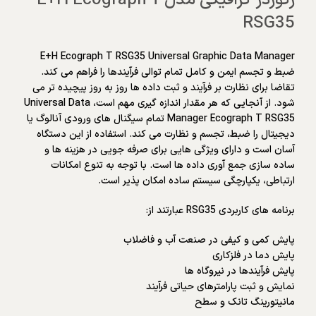
رکوردر گرافیکی مدل E+H Ecograph T
RSG35
E+H Ecograph T RSG35 Universal Graphic Data Manager
ضبط و تجسم ایمن و کامل تمام توالی فرآیندها را فراهم می کند.
تقاضا برای نظارت بر فرآیند و ثبت داده ها روز به روز پیچیده تر می
شود. از آنجایی که هر مقدار اندازه گیری مهم است، Universal Data
Manager Ecograph T RSG35 تمام سیگنال های ورودی آنالوگ یا
دیجیتال را ضبط، تجسم و نظارت می کند. استفاده از این دستگاه
آسان است و دارای ویژگی هایی برای صرفه جویی در هزینه ها و
ساده سازی جمع آوری داده ها است. با توجه به تنوع امکانات
ارتباطی، یکپارچگی سیستم ساده امکان پذیر است.
برنامه های کاربردی RSG35 عبارتند از:
پایش کمی و کیفی در صنعت آب و فاضلاب
پایش دما در فلزکاری
پایش فرآیندها در نیروگاه ها
نمایش و ثبت پارامترهای حیاتی فرآیند
مانیتورینگ تانک و سطح