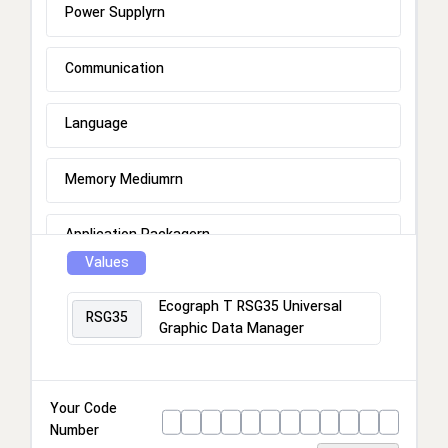
Power Supplyrn
Communication
Language
Memory Mediumrn
Application Packagern
Values
Housing
Ecograph T RSG35 Universal
RSG35
Graphic Data Manager
Test Certificatern
License package for FDM Software MS20rn
Your Code
Number