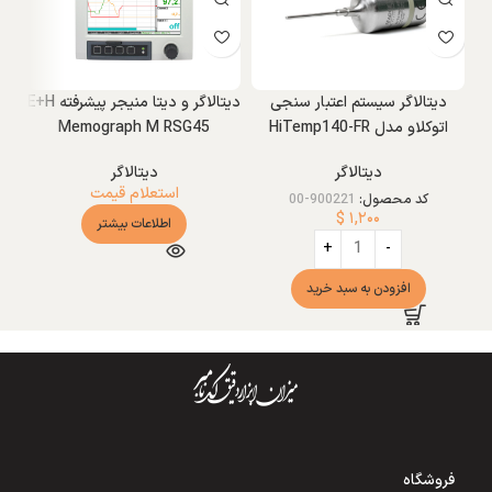
دیتالاگر سیستم اعتبار سنجی
دیتالاگر و دیتا منیجر پیشرفته E+H
اتوکلاو مدل HiTemp140-FR
Memograph M RSG45
دیتالاگر
دیتالاگر
استعلام قیمت
کد محصول:
900221-00
$
۱,۲۰۰
اطلاعات بیشتر
افزودن به سبد خرید
فروشگاه