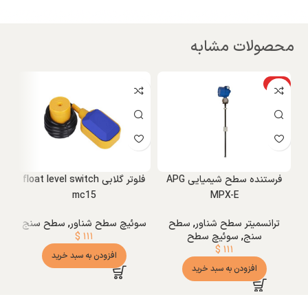
محصولات مشابه
ویژه
و
فرستنده سطح شیمیایی APG
فلوتر گلابی float level switch
mc15
MPX-E
ترانسمیتر سطح شناور
,
سطح
سوئیچ سطح شناور
,
سطح سنج
سو
سنج
,
سوئیچ سطح
۱۱۱
$
$
۱۱۱
افزودن به سبد خرید
افزودن به سبد خرید