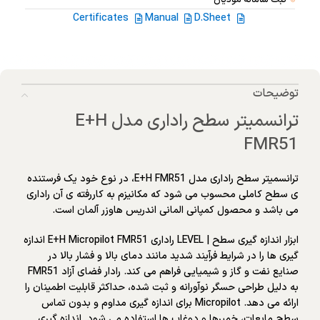
ثبت سامانه مودیان
Certificates
Manual
D.Sheet
توضیحات
ترانسمیتر سطح راداری مدل E+H
FMR51
ترانسمیتر سطح راداری مدل E+H FMR51، در نوع خود یک فرستنده
ی سطح کاملی محسوب می شود که مکانیزم به کاررفته ی آن راداری
می باشد و محصول کمپانی المانی اندریس هاوزر آلمان است.
ابزار اندازه گیری سطح | LEVEL راداری E+H Micropilot FMR51 اندازه
گیری ها را در شرایط فرآیند شدید مانند دمای بالا و فشار بالا در
صنایع نفت و گاز و شیمیایی فراهم می کند. رادار فضای آزاد FMR51
به دلیل طراحی حسگر نوآورانه و ثبت شده، حداکثر قابلیت اطمینان را
ارائه می دهد. Micropilot برای اندازه گیری مداوم و بدون تماس
سطح مایعات، خمیرها و دوغاب ها استفاده می شود. اندازه گیری