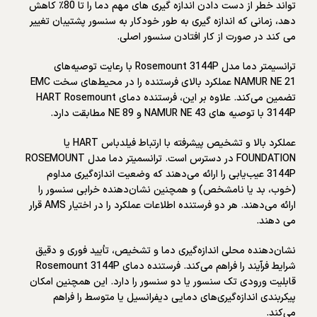
تواند خطر از دست دادن اندازه گیری های مهم دما را تا 80٪ کاهش
دهد، زمانی که اندازه گیری به طور خودکار به سنسور پشتیبان تغییر
می کند در صورت از کار افتادن سنسور اصلی.
ترانسیمتر دما مدل Rosemount 3144P با رعایت توصیه‌های
NAMUR NE 21 عملکرد بالای فرستنده را در محیط‌های سخت EMC
تضمین می‌کند. علاوه بر این، فرستنده دمای HART Rosemount
3144P با توصیه های NAMUR NE 43 و NE 89 مطابقت دارد.
عملکرد بالا و تشخیص پیشرفته با ارتباط فیلدباس HART یا
FOUNDATION در دسترس است. ترانسمیتر دما مدل ROSEMOUNT
3144P عیب‌یابی را ارائه می‌دهند که وضعیت اندازه‌گیری مداوم
(خوب، بد یا نامشخص) و همچنین نشان‌دهنده خرابی سنسور را
ارائه می‌دهند. هر دو فرستنده اطلاعات عملکرد را در اختیار AMS قرار
می دهند.
نشان‌دهنده محلی اندازه‌گیری دما و تشخیص، تأیید فوری و دقیق
شرایط فرآیند را فراهم می‌کند. فرستنده دمای Rosemount 3144P
قابلیت ورودی تک سنسور یا دو سنسور را دارد. این همچنین امکان
پیکربندی اندازه‌گیری‌های دمایی دیفرانسیل یا متوسط ​​را فراهم
می‌کند.