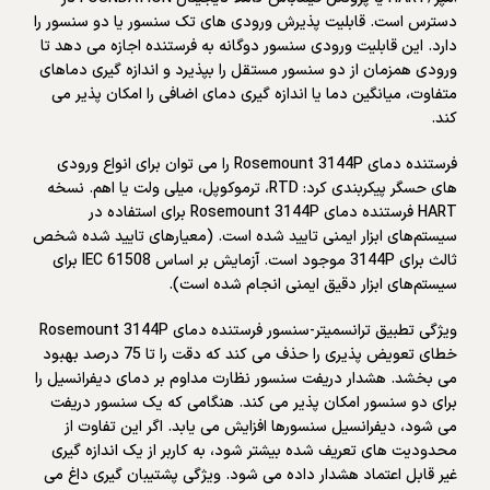
دسترس است. قابلیت پذیرش ورودی های تک سنسور یا دو سنسور را
دارد. این قابلیت ورودی سنسور دوگانه به فرستنده اجازه می دهد تا
ورودی همزمان از دو سنسور مستقل را بپذیرد و اندازه گیری دماهای
متفاوت، میانگین دما یا اندازه گیری دمای اضافی را امکان پذیر می
کند.
فرستنده دمای Rosemount 3144P را می توان برای انواع ورودی
های حسگر پیکربندی کرد: RTD، ترموکوپل، میلی ولت یا اهم. نسخه
HART فرستنده دمای Rosemount 3144P برای استفاده در
سیستم‌های ابزار ایمنی تایید شده است. (معیارهای تایید شده شخص
ثالث برای 3144P موجود است. آزمایش بر اساس IEC 61508 برای
سیستم‌های ابزار دقیق ایمنی انجام شده است).
ویژگی تطبیق ترانسمیتر-سنسور فرستنده دمای Rosemount 3144P
خطای تعویض پذیری را حذف می کند که دقت را تا 75 درصد بهبود
می بخشد. هشدار دریفت سنسور نظارت مداوم بر دمای دیفرانسیل را
برای دو سنسور امکان پذیر می کند. هنگامی که یک سنسور دریفت
می شود، دیفرانسیل سنسورها افزایش می یابد. اگر این تفاوت از
محدودیت های تعریف شده بیشتر شود، به کاربر از یک اندازه گیری
غیر قابل اعتماد هشدار داده می شود. ویژگی پشتیبان گیری داغ می