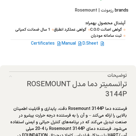
brands
رزمونت | Rosemount
آپشنال محصول بهمراه:
گواهی اصالت C.O.O
گواهی عملکرد انطباق
1 سال ضمانت کمپانی
ثبت سامانه مودیان
Certificates
Manual
D.Sheet
توضیحات
ترانسمیتر دما مدل ROSEMOUNT
3144P
فرستنده دما Rosemount 3144P دقت، پایداری و قابلیت اطمینان
بالایی را ارائه می‌کند – و آن را به فرستنده درجه حرارت پیشرو در
صنعت تبدیل می‌کند که در برنامه‌های کنترل حیاتی و ایمنی استفاده
می‌شود. فرستنده دمای Rosemount 3144P با 4-20 میلی
آمپر/HART یا پروتکل فیلدباس کاملا دیجیتال FOUNDATION در