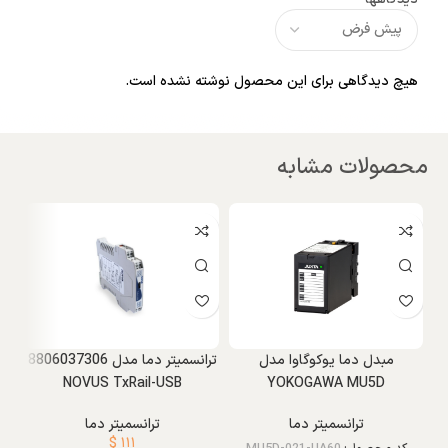
هیچ دیدگاهی برای این محصول نوشته نشده است.
محصولات مشابه
مبدل دما یوکوگاوا مدل
ترانسمیتر دما مدل 8806037306
NOVUS TxRail-USB
YOKOGAWA MU5D
ترانسمیتر دما
ترانسمیتر دما
د
$
۱۱۱
کد محصول:
MU5D-021-UA60