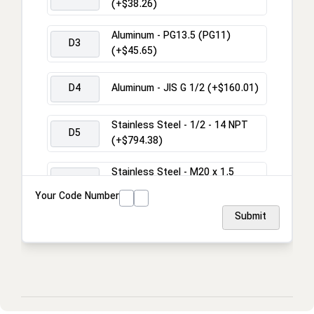
(+$38.26)
Aluminum - PG13.5 (PG11)
D3
(+$45.65)
D4
Aluminum - JIS G 1/2 (+$160.01)
Stainless Steel - 1/2 - 14 NPT
D5
(+$794.38)
Stainless Steel - M20 x 1.5
D6
(CM20) (+$835.69)
Your Code Number
Submit
Stainless Steel - PG 13.5 (PG11)
D7
(+$835.69)
Stainless Steel - JIS G 1/2
D8
(+$969.17)