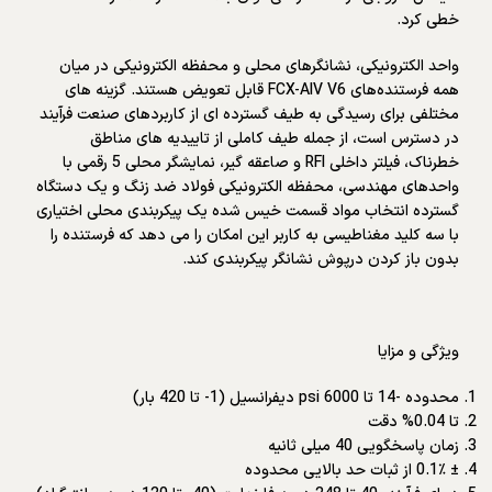
خطی کرد.
واحد الکترونیکی، نشانگرهای محلی و محفظه الکترونیکی در میان
همه فرستنده‌های FCX-AIV V6 قابل تعویض هستند. گزینه های
مختلفی برای رسیدگی به طیف گسترده ای از کاربردهای صنعت فرآیند
در دسترس است، از جمله طیف کاملی از تاییدیه های مناطق
خطرناک، فیلتر داخلی RFI و صاعقه گیر، نمایشگر محلی 5 رقمی با
واحدهای مهندسی، محفظه الکترونیکی فولاد ضد زنگ و یک دستگاه
گسترده انتخاب مواد قسمت خیس شده یک پیکربندی محلی اختیاری
با سه کلید مغناطیسی به کاربر این امکان را می دهد که فرستنده را
بدون باز کردن درپوش نشانگر پیکربندی کند.
ویژگی و مزایا
محدوده -14 تا 6000 psi دیفرانسیل (1- تا 420 بار)
تا 0.04% دقت
زمان پاسخگویی 40 میلی ثانیه
± 0.1٪ از ثبات حد بالایی محدوده