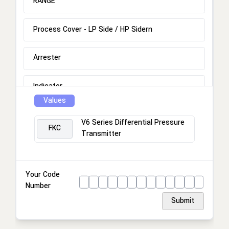
RANGE
Process Cover - LP Side / HP Sidern
Arrester
Indicator
Values
Approval
V6 Series Differential Pressure
FKC
Transmitter
Mounting Bracketrn
Stainless Steel Tag Platern
Your Code
Number
Special Applications / Fill Fluidrn
Submit
Process Cover Gasket / Bolts / Screws