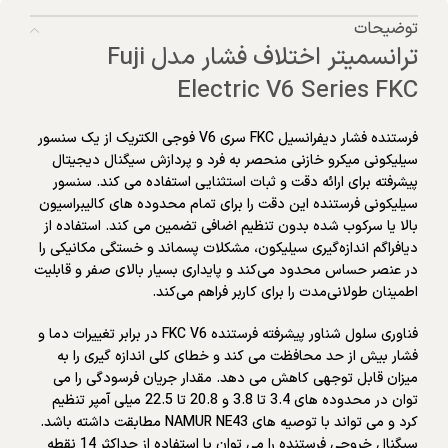
توضیحات
ترانسمیتر اختلاف فشار مدل Fuji
Electric V6 Series FKC
فرستنده فشار دیفرانسیل FKC سری V6 فوجی الکتریک از یک سنسور
سیلیکونی میکرو خازنی منحصر به فرد و پردازش سیگنال دیجیتال
پیشرفته برای ارائه دقت و ثبات استثنایی استفاده می کند. سنسور
سیلیکونی فرستنده این دقت را برای تمام محدوده های کالیبراسیون
بالا یا سرکوب شده بدون تنظیم اضافی تضمین می کند. استفاده از
دیافراگم اندازه‌گیری سیلیکون، مشکلات پسماند و خستگی مکانیکی را
در عنصر حساس محدود می‌کند و پایداری بسیار بالای صفر و قابلیت
اطمینان طولانی‌مدت را برای کاربر فراهم می‌کند.
فناوری سلول شناور پیشرفته فرستنده FKC V6 در برابر تغییرات دما و
فشار بیش از حد محافظت می کند و خطای کلی اندازه گیری را به
میزان قابل توجهی کاهش می دهد. مقدار جریان فرسودگی را می
توان در محدوده های 3.4 تا 3.8 و 20.8 تا 22.5 میلی آمپر تنظیم
کرد و می تواند با توصیه های NAMUR NE43 مطابقت داشته باشد.
سیگنال خروجی فرستنده را می توان با استفاده از حداکثر 14 نقطه