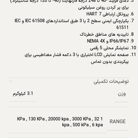
دمای فرآیند -40 تا 248 درجه فارنهایت (40- تا 120 درجه سانتیگراد)
برای پر کردن روغن سیلیکونی
پروتکل ارتباطی HART 7
یکپارچگی ایمنی سطح 2 یا 3 طبق استانداردهای IEC 61508 و IEC
61511
تاییدیه های مناطق خطرناک
IP66/IP67 و NEMA 4X
نمایشگر محلی 5 رقمی
صفحه نمایش LCD اختیاری با 3 دکمه فشار مغناطیسی برای
پیکربندی بدون تماس
توضیحات تکمیلی
وزن
3.1 کیلوگرم
,
130 KPa
,
20000 kpa
,
3000 KPa
,
32
1 KPa
RANGE
kpa
,
500 kPa
,
6 kpa