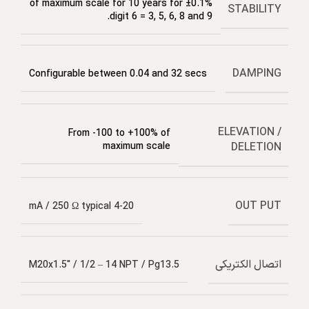
±0.1% of maximum scale for 10 years for
STABILITY
digit 6 = 3, 5, 6, 8 and 9.
DAMPING
Configurable between 0.04 and 32 secs
ELEVATION /
From -100 to +100% of
DELETION
maximum scale
OUT PUT
4-20 mA / 250 Ω typical
اتصال الکتریکی
M20x1.5" / 1/2 – 14 NPT / Pg13.5