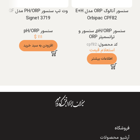
سنسور آنالوگ ORP مدل E+H
وت تپ سنسور PH/ORP مدل GF
Signet 3719
Orbipac CPF82
سنسور pH/ORP
,
سنسور و
سنسور pH/ORP
ترانسمیتر ORP
۱۱۱
$
کد محصول:
cpf82
افزودن به سبد خرید
استعلام قیمت
اطلاعات بیشتر
فروشگاه
آرشیو محصولات