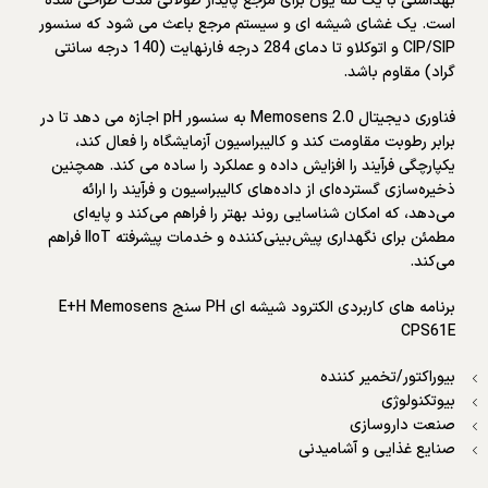
بهداشتی با یک تله یون برای مرجع پایدار طولانی مدت طراحی شده
است. یک غشای شیشه ای و سیستم مرجع باعث می شود که سنسور
CIP/SIP و اتوکلاو تا دمای 284 درجه فارنهایت (140 درجه سانتی
گراد) مقاوم باشد.
فناوری دیجیتال Memosens 2.0 به سنسور pH اجازه می دهد تا در
برابر رطوبت مقاومت کند و کالیبراسیون آزمایشگاه را فعال کند،
یکپارچگی فرآیند را افزایش داده و عملکرد را ساده می کند. همچنین
ذخیره‌سازی گسترده‌ای از داده‌های کالیبراسیون و فرآیند را ارائه
می‌دهد، که امکان شناسایی روند بهتر را فراهم می‌کند و پایه‌ای
مطمئن برای نگهداری پیش‌بینی‌کننده و خدمات پیشرفته IIoT فراهم
می‌کند.
برنامه های کاربردی الکترود شیشه ای PH سنج E+H Memosens
CPS61E
بیوراکتور/تخمیر کننده
بیوتکنولوژی
صنعت داروسازی
صنایع غذایی و آشامیدنی