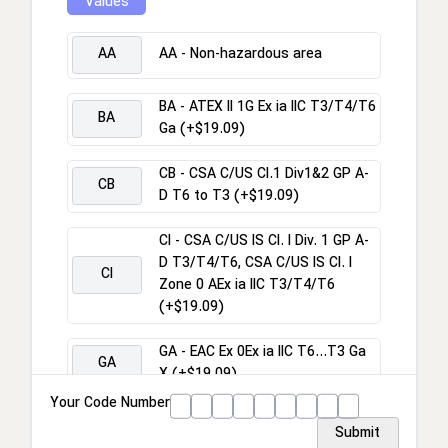
Values
Markingrn
AA
AA - Non-hazardous area
Tagging Optionsrn
BA - ATEX II 1G Ex ia IIC T3/T4/T6
BA
Ga (+$19.09)
CB - CSA C/US Cl.1 Div1&2 GP A-
CB
D T6 to T3 (+$19.09)
CI - CSA C/US IS Cl. I Div. 1 GP A-
D T3/T4/T6, CSA C/US IS Cl. I
CI
Zone 0 AEx ia IIC T3/T4/T6
(+$19.09)
GA - EAC Ex 0Ex ia IIC T6...T3 Ga
GA
X (+$19.09)
Your Code Number
GR - Non-hazardous area, EAC
GR
Submit
marking