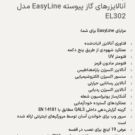
آنالایزرهای گاز پیوسته EasyLine مدل
EL302
مزایای EasyLine برای شما:
فناوری آنالایزر اثبات‌شده
عملکرد شهودی از طریق پنج دکمه
فتومتر UV
فتومتر مادون قرمز
آنالایزر اکسیژن پارامغناطیس
سنسور اکسیژن الکتروشیمیایی
آنالایزر رسانایی حرارتی
آنالایزر اکسیژن ردیابی
آشکارساز یونیزاسیون شعله
عملکردهای گسترده خودآزمایی
گزینه گزارش‌دهی داخلی QAL3 مطابق با EN 14181
سرور وب برای خواندن آسان توسط مرورگرهای اینترنتی ارائه شده
است
عرض 19 اینچ برای نصب در قفسه