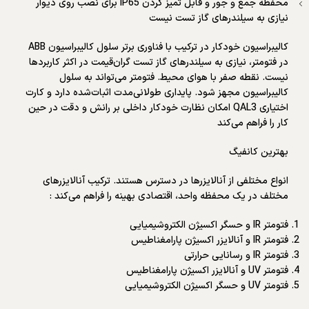
محفظه جمع و جور و قابل تمیز کردن IP65 برای نصب روی دیوار
نیازی به سیلندرهای گاز تست نیست
کالیبراسیون خودکار در ترکیب با فناوری برتر سلول کالیبراسیون ABB
در فتومتر، نیازی به سیلندرهای گاز تست گران‌قیمت در اکثر کاربردها
نیست. نقطه صفر با هوای محیط. فتومتر می‌تواند به سلول
کالیبراسیون مجهز شود. پایداری طولانی‌مدت اثبات‌شده دارد و کارت
اختیاری QAL3 امکان نظارت خودکار داخلی بر رانش و دقت در حین
کار را فراهم می‌کند
بهترین کانفیگ
انواع مختلفی از آنالایزرها در دسترس هستند. ترکیب آنالایزرهای
مختلف در یک محفظه واحد، اقتصادی بهینه را فراهم می‌کند :
فتومتر IR و حسگر اکسیژن الکتروشیمیایی
فتومتر IR و آنالایزر اکسیژن پارامغناطیس
فتومتر IR و رسانایی حرارتی
فتومتر UV و آنالایزر اکسیژن پارامغناطیس
فتومتر UV و حسگر اکسیژن الکتروشیمیایی