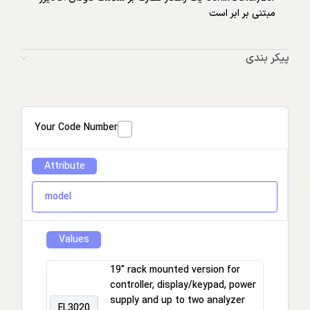
مبتنی بر ابر است
پیکر بندی
Your Code Number
Attribute
model
Values
19" rack mounted version for
controller, display/keypad, power
supply and up to two analyzer
EL3020