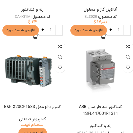
آنالایزر گاز و محلول
رله و کنتاکتور
کد محصول:
EL3020
کد محصول:
CA4-31M
$
۲۴
$
۱۴,۰۰۰
افزودن به سبد خرید
افزودن به سبد خرید
کنتاکتور سه فاز مدل ABB
کنترلر plc مدل B&R X20CP1583
1SFL447001R1311
کامپیوتر صنعتی
استعلام قیمت
رله و کنتاکتور
کد محصول:
AF140-30-11-13
اطلاعات بیشتر