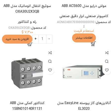
مولتی درایو مدل ABB ACS600
سوئیچ انتقال اتوماتیک مدل ABB
OXA30U2X3QB
کامپیوتر صنعتی
,
ابزار دقیق صنعتی
رله و کنتاکتور
کد محصول:
ACN634007030000000090
2
کد محصول:
OXA30U2X3QB
استعلام قیمت
$
۷,۳۰۰
اطلاعات بیشتر
افزودن به سبد خرید
آنالایزرهای گاز پیوسته EasyLine مدل
کنتاکتور کمکی مدل ABB
1SBN010140R1131
EL3020