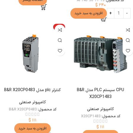
$
۲۴۰
افزودن به سبد خرید
ویژه
CPU سیستم PLC مدل B&R
کنترلر plc مدل B&R X20CP0483
X20CP1483
کامپیوتر صنعتی
کامپیوتر صنعتی
کد محصول:
B&R X20CP0483
کد محصول:
X20CP1483
$
۱۱۱
$
۱۱۱
افزودن به سبد خرید