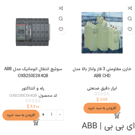
خازن مقاومتی 3 فاز ولتاژ بالا مدل
سوئیچ انتقال اتوماتیک مدل ABB
OXB250E3X4QB
ABB CHD
ابزار دقیق صنعتی
رله و کنتاکتور
کد محصول:
OXB250E3X4QB
$
۷۸۶
$
۶,۲۰۰
افزودن به سبد خرید
افزودن به سبد خرید
ای بی بی | ABB