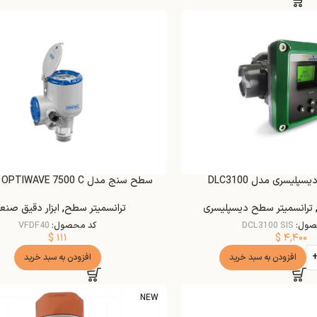
سپلیسری مدل DLC3100
سطح سنج مدل KROHNE OPTIWAVE 7500 C
ترانسمیتر سطح دیسپلیسری
ترانسمیتر سطح
,
ابزار دقیق صنع
صول:
DCL3100 SIS
کد محصول:
VFDF40
$
۱۱۱
$
۴,۴۰۰
افزودن به سبد خرید
افزودن به سبد خرید
NEW