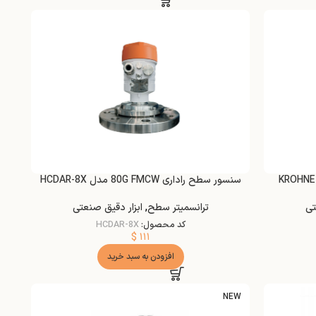
سنسور سطح راداری 80G FMCW مدل HCDAR-8X
تی
ترانسمیتر سطح
,
ابزار دقیق صنعتی
کد محصول:
HCDAR-8X
$
۱۱۱
افزودن به سبد خرید
NEW