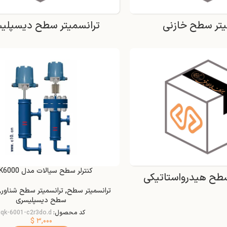
یتر سطح خازنی
ترانسمیتر سطح دیسپلی
کنترلر سطح سیالات مدل UQK6000
سطح هیدرواستاتیکی
ترانسمیتر سطح
,
ترانسمیتر سطح شناور
,
سطح دیسپلیسری
کد محصول:
uqk-6001-c2r3do.d
$
۳,۰۰۰