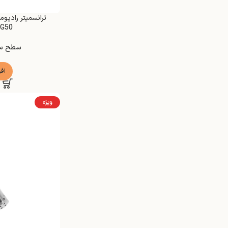
MG50
سطح س
اف
ویژه