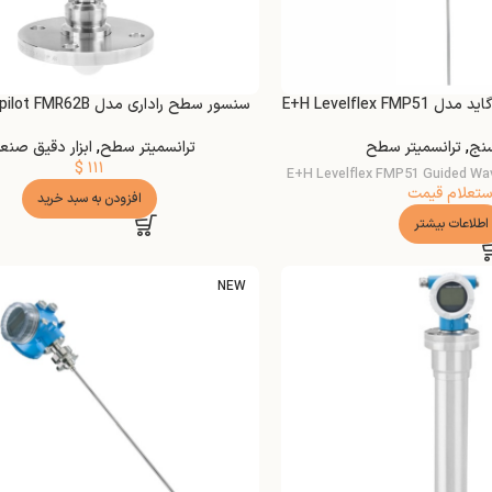
E+H Levelflex FM
سنسور سطح راداری مدل E+H Micropilot FMR62B
نج
,
ترانسمیتر سطح
ترانسمیتر سطح
,
ابزار دقیق صنع
$
۱۱۱
E+H Levelflex FMP51 Guided Wa
ستعلام قیمت
افزودن به سبد خرید
اطلاعات بیشتر
NEW