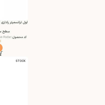
لول ترانسمیتر راداری گاید مدل P51
سطح س
کد محصول:
ve Radar
ا
STOCK