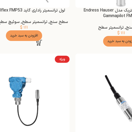
ترانسمیتر رادیومتریک مدل Endress Hauser
لول ترانسمیتر راداری گاید E+H Levelflex FMP53
Gammapilot F
سطح سنج
,
ترانسمیتر سطح
,
سوئیچ سطح 
نج
,
ترانسمیتر سطح
۱۱۱
$
$
۱۱۱
افزودن به سبد خرید
زودن به سبد خرید
ویژه