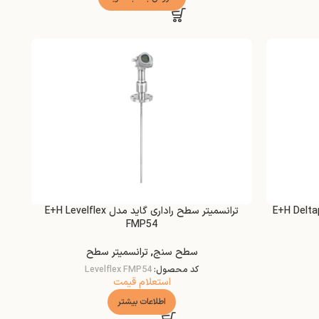
هیدرو استاتیکی مدل E+H Deltapilot
ترانسمیتر سطح راداری گاید مدل E+H Levelflex
FMP54
سطح سنج
,
ترانسمیتر سطح
کد محصول:
Levelflex FMP54
استعلام قیمت
اطلاعات بیشتر