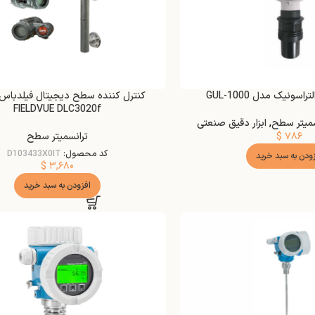
اسونیک مدل GUL-1000
FIELDVUE DLC3020f
سمیتر سطح
,
ابزار دقیق صنعتی
۷۸۶
$
ترانسمیتر سطح
کد محصول:
D103433X0IT
زودن به سبد خرید
$
۳,۶۸۰
افزودن به سبد خرید