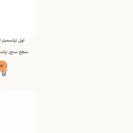
لول ترانسمیتر التر
سطح سنج
,
تران
اف