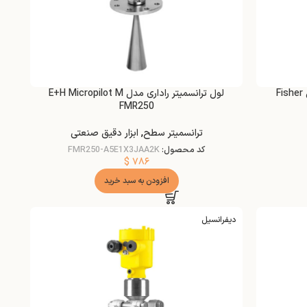
کنترل کننده سطح دیجیتال فیلدباس Fisher
لول ترانسمیتر راداری مدل E+H Micropilot M
FMR250
ترانسمیتر سطح
,
ابزار دقیق صنعتی
کد محصول:
FMR250-A5E1X3JAA2K
$
۷۸۶
افزودن به سبد خرید
دیفرانسیل