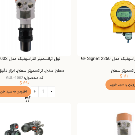
مدل GF Signet 2260
لول ترانسمیتر التراسونیک مدل GUL-1002
رانسمیتر سطح
سطح سنج
,
ترانسمیتر سطح
,
ابزار دق
$
۱۱۱
کد محصول:
GUL-1002
$
۶۹۰
زودن به سبد خرید
افزودن به سبد خری