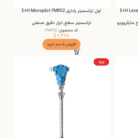
لول ترانسمیتر راداری E+H Micropilot FMR52
مایکروویو
ترانسمیتر سطح
,
ابزار دقیق صنعتی
کد محصول:
FMR52
$
۲,۳۸۸
افزودن به سبد خرید
ویژه