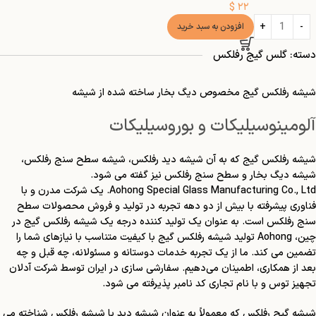
$
۲۲
افزودن به سبد خرید
دسته: گلس گیج رفلکس
شیشه رفلکس گیج مخصوص دیگ بخار ساخته شده از شیشه
آلومینوسیلیکات و بوروسیلیکات
شیشه رفلکس گیج که به آن شیشه دید رفلکس، شیشه سطح سنج رفلکس،
شیشه دیگ بخار و سطح سنج رفلکس نیز گفته می شود.
Aohong Special Glass Manufacturing Co., Ltd. یک شرکت مدرن و با
فناوری پیشرفته با بیش از دو دهه تجربه در تولید و فروش محصولات سطح
سنج رفلکس است. به عنوان یک تولید کننده درجه یک شیشه رفلکس گیج در
چین، Aohong تولید شیشه رفلکس گیج با کیفیت متناسب با نیازهای شما را
تضمین می کند. ما از یک تجربه خدمات دوستانه و مسئولانه، چه قبل و چه
بعد از همکاری، اطمینان می‌دهیم. سفارشی سازی در ایران توسط شرکت آدلان
تجهیز توس و با نام تجاری کد نامبر پذیرفته می شود.
شیشه گیج رفلکس که معمولاً به عنوان شیشه دید یا شیشه رفلکس شناخته می