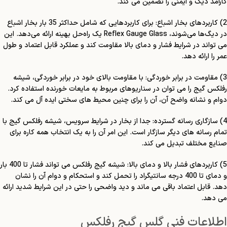
کارآمد دیگ و ایمنی را تضمین می کند.
2) کاربردهای بخار اشباع: برای کاربردهایی که شامل حداکثر 35 بار بخار اشباع
در دیگ‌ها می‌شوند، Reflex Gauge Glass یک راه‌حل بهینه ارائه می‌دهد. این
می تواند در شرایط فشار و دمای بالا مقاومت کند و عملکرد قابل اعتماد و طول
عمر را ارائه دهد.
3) مقاومت در برابر خوردگی: با مقاومت بالای خود در برابر خوردگی، شیشه
رفلکس گیج را می توان در سناریوهای مربوط به مایعات خورنده استفاده کرد.
دوام و نشانه واضح آن، آن را برای چنین محیط های سختی ایده آل می کند.
4) سازگاری رسانه گسترده: جدا از بخار در شرایط سرویس، شیشه رفلکس گیج با
تمام رسانه های دیگر سازگار است. این امر آن را به یک انتخاب همه کاره برای
صنایع مختلف تبدیل می کند.
5) کاربردهای فشار بالا و دمای بالا: شیشه گیج رفلکس می تواند فشار تا 400 بار
و دمای تا 400 درجه سانتیگراد را تحمل کند و استحکام و دوام آن را نشان
دهد. قابل اعتماد باقی می ماند و دید واضحی را حتی در این شرایط شدید ارائه
می دهد.
اطلاعات فنی گلس گیج رفلکس