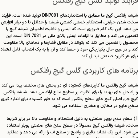
فرآیند تولید گلس گیج رفلکس
شیشه رفلکس گیج ما مطابق با استانداردهای DIN7081 تولید شده است. فرآیند
سخت شدن حرارتی، استحکام خمشی کششی شیشه را حداقل تا دو برابر افزایش
می دهد. این یک گام ضروری است که ایمنی و قابلیت اطمینان شیشه گیج را
تضمین می کند و مطابق با الزامات ایمنی بالای مقرر در DIN 7081 است. این
محصول را تضمین می کند که بتواند در مقابل فشارها و دماهای بالا مقاومت
کند و در عین حال یکپارچگی خود را حفظ کند و آن را به یک انتخاب قابل اعتماد
برای هر کاربرد صنعتی تبدیل کند. .
برنامه های کاربردی گلس گیج رفلکس
شیشه گیج رفلکس ما کاربردهای گسترده ای در بخش های مختلف پیدا می کند
و راه حل های بهینه را برای نظارت بر سطوح مایع ارائه می دهد. شیشه رفلکس
گیج جزء اصلی گیج های سطح رفلکس است که به طور گسترده برای اندازه گیری
سطح مایع در مخازن و مخازن استفاده می شود.
1) سطح سنج بویلر صنعتی: به دلیل استحکام و مقاومت بالا در برابر شرایط
سخت، شیشه رفلکس گیج معمولاً در سطح سنج های صنعتی بویلر استفاده
می شود. این یک نشانه دقیق و واضح از سطح آب را ارائه می دهد و عملکرد