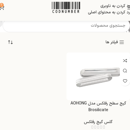
رد کردن به ناوبری
0
گلس گیج رفلکس
رد کردن به محتوای اصلی
فیلتر ها
گیج سطح رفلکس مدل AOHONG
Brosilicate
گلس گیج رفلکس