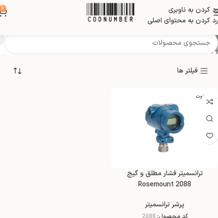
رد کردن به ناوبری
0
برای فشار تا 4000 psi
رد کردن به محتوای اصلی
فیلتر ها
ابسولوت
گیج
ترانسمیتر فشار مطلق و گیج
Rosemount 2088
پرشر ترانسمیتر
کد محصول:
2088