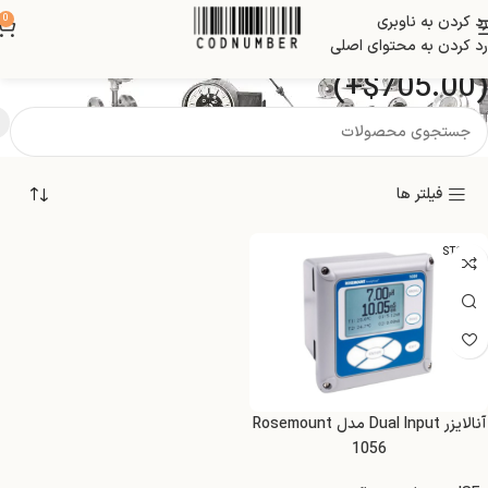
رد کردن به ناوبری
0
Profibus DP digital communication
رد کردن به محتوای اصلی
(+$705.00)
فیلتر ها
STOCK
آنالایزر Dual Input مدل Rosemount
1056