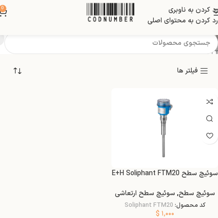
رد کردن به ناوبری
0
DC PNP max 350mA
رد کردن به محتوای اصلی
فیلتر ها
سوئیچ سطح E+H Soliphant FTM20
سوئیچ سطح
,
سوئیچ سطح ارتعاشی
کد محصول:
Soliphant FTM20
$
۱,۰۰۰