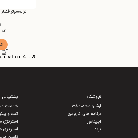
ترانسمیتر فشار مدل ar PMP43
پ
کد 
اف
Communication: 4 ... 20 میلی
فروشگاه
پشتیبانی
آرشیو محصولات
خدمات مشت
برنامه های کاربردی
ثبت و پیگ
اپلیکاتور
استراتژی 
برند
استراتژی 
تامین مالی