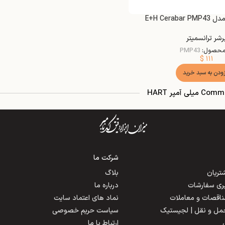
E+H Cerab
رشر ترانسمیتر
محصول:
PMP43
$
۱۱۱
زودن به سبد خرید
 آمپر HART
شرکت ما
ریان
بلاگ
یری سفارشات
درباره ما
مناقصات و معاملات
نماد های اعتماد سایت
حمل و نقل | لجیستیک
سیاست حریم خصوصی
ارتباط با ما