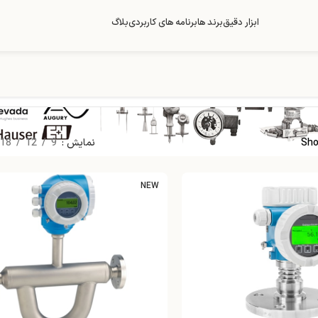
ابزار دقیق
برند ها
برنامه های کاربردی
بلاگ
Sho
نمایش
9
12
18
NEW