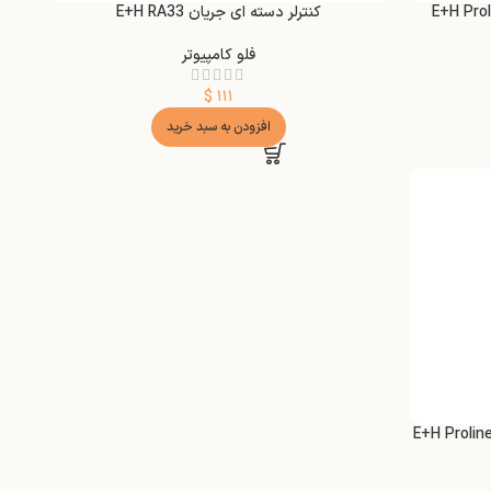
جرمی کوریولیس مدل E+H Proline
کنترلر دسته ای جریان E+H RA33
فلو کامپیوتر
$
۱۱۱
افزودن به سبد خرید
دل E+H Proline Promag P