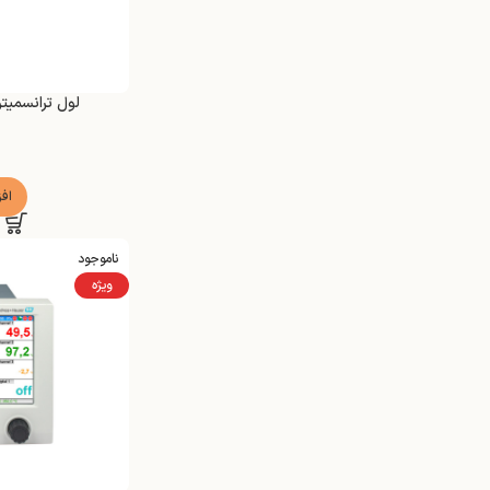
لول ترانسمیتر H Liquiphant FTL33
اف
ناموجود
ویژه