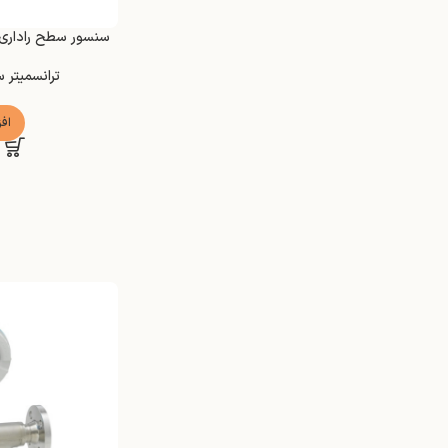
سنسور سطح راداری مدل ilot FMR62B
ترانسمیتر
اف