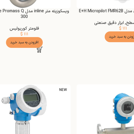
E+H Microp
ویسکوزیته متر inline مدل 
300
 سطح
,
ابزار دقیق صنعتی
۱۱۱
$
فلومتر کوریولیس
$
۱۱۱
زودن به سبد خرید
افزودن به سبد خرید
NEW