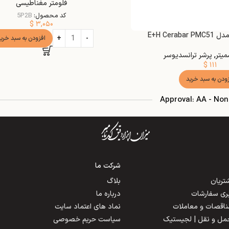
فلومتر مغناطیسی
کد محصول:
5P2B
$
۳,۰۵۰
E+H Cerab
افزودن به سبد خری
میتر
,
پرشر ترانسدیوسر
$
۱۱۱
زودن به سبد خرید
Approval: AA - No
شرکت ما
ریان
بلاگ
یری سفارشات
درباره ما
مناقصات و معاملات
نماد های اعتماد سایت
حمل و نقل | لجیستیک
سیاست حریم خصوصی