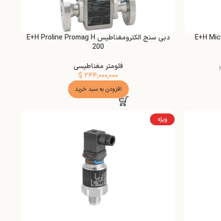
دبی سنج الکترومغناطیس E+H Proline Promag H
200
فلومتر مغناطیسی
$
۲۴۴,۰۰۰,۰۰۰
افزودن به سبد خرید
ویژه