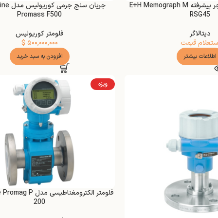
دیتالاگر و دیتا منیجر پیشرفته E+H Memograph M
جریان سنج 
Promass F500
RSG45
دیتالاگر
فلومتر کوریولیس
ستعلام قیمت
۵۰۰,۰۰۰,۰۰۰
$
اطلاعات بیشتر
افزودن به سبد خرید
ویژه
فلومتر الکترومغناطیسی م
200