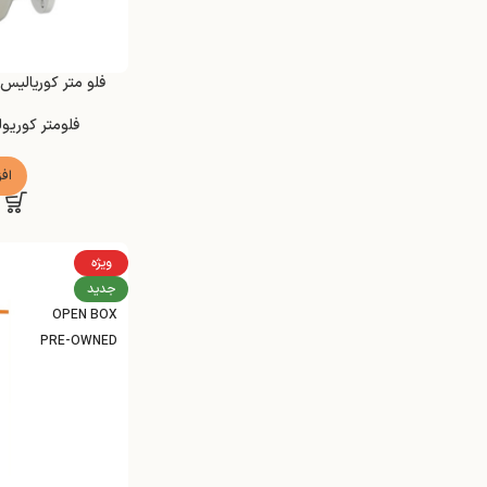
فلو متر کوریالیس +H Proline Promass K 10
فلومتر کوریو
اف
ویژه
جدید
OPEN BOX
PRE-OWNED