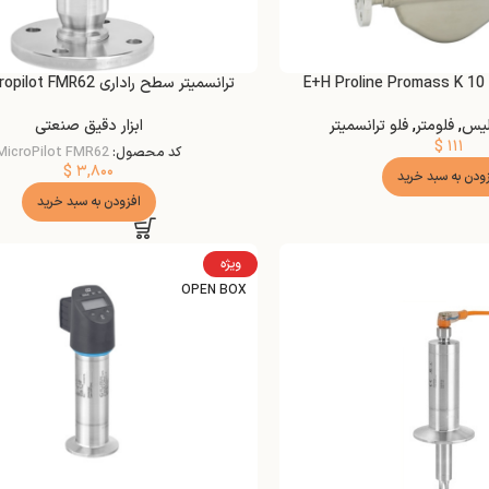
E
ترانسمیتر سطح راداری E+H Micropilot FMR62
لیس
,
فلومتر
,
فلو ترانسمیتر
ابزار دقیق صنعتی
$
۱۱۱
کد محصول:
MicroPilot FMR62
$
۳,۸۰۰
زودن به سبد خرید
افزودن به سبد خرید
ویژه
OPEN BOX