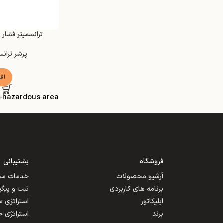
ترانسمیتر فشار مدل ar PMC51
پرشر ترانس
اف
n-hazardous area
فروشگاه
پشتیبانی
آرشیو محصولات
خدمات مشت
برنامه های کاربردی
ثبت و پیگ
اپلیکاتور
استراتژی 
برند
استراتژی 