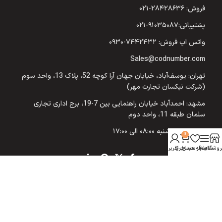
فروش: ۲۸۴۲۸۶۳۶-۰۲۱
پشتیبانی:۹۱۰۳۵۰۸۷-۰۲۱
واتس اپ فروش: ۷۴۴۲۴۳۲-۰۹۳۰
Sales@codnumber.com
تهران: یوسف‌آباد، خیابان جهان آرا کوچه 52، پلاک 13، واحد سوم
(شرکت نیکسان تجارت مهر)
مشهد: احمدآباد خیابان راهنمایی بین 7-19، برج اداری تجاری
سلمان طبقه 11، واحد دوم
شنبه تا پنج شنبه ۰۸:۰۰ الی ۱۷:۰۰
0
روشگاه
سایدبار
علاقه مندی
سبد خرید
حساب کاربری من
© 2026
کد نامبر
. تمامی حقوق محفوظ است
تاسیس: یلدای 1400 شمسی