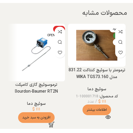
محصولات مشابه
ناموجود
ویژه
و
جدید
OPEN BOX
W
NEW
ترمومتر با سوئیچ کنتاکت 831.22
مدل WIKA TGS73.160
ترموسوئیچ گازی کامپکت
سوئیچ دما
Bourdon-Baumer RT2N
کد محصول:
100001718-1
۱۱۱
$
عدد
سوئیچ دما
$
۱۱۱
اطلاعات بیشتر
افزودن به سبد خرید