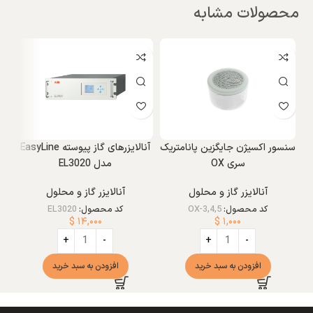
محصولات مشابه
سنسور اکسیژن جایگزین پانامتریک
آنالایزرهای گاز پیوسته EasyLine
سری OX
مدل EL3020
آنالایزر گاز و محلول
آنالایزر گاز و محلول
کد محصول:
OX-3,4,5
کد محصول:
EL3020
$
۱۴,۰۰۰
$
۱,۰۰۰
افزودن به سبد خرید
افزودن به سبد خرید