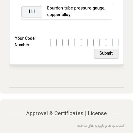
Process connection
Bourdon tube pressure gauge,
111
copper alloy
Connection location
Housing
Your Code
Number
Ring
Submit
Approval & Certificates | License
استاندارد ها و تاییدیه های ساخت