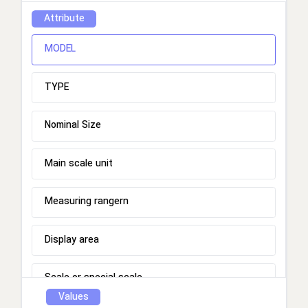
Attribute
MODEL
TYPE
Nominal Size
Main scale unit
Measuring rangern
Display area
Scale or special scale
Values