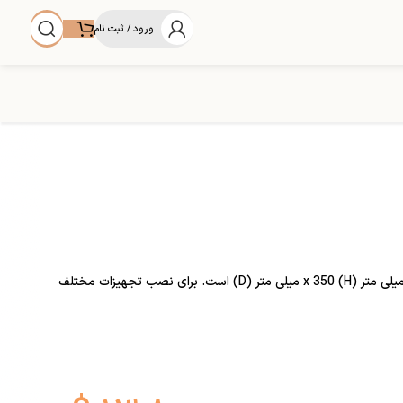
ورود / ثبت نام
RACK مانیتورینگ ارتعاش مدل SHINKAWA VM-762B از نوع 6U است که مخصوص نگهداری ماژول های 19 اینچی با ابعاد 482.6 میلی متر (W) x 265.9 میلی متر (H) x 350 میلی متر (D) است. برای نصب تجهیزات مختلف