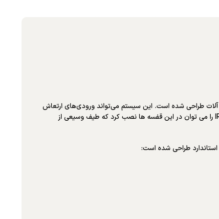
ارت بر ارتعاشات در ماشین آلات طراحی شده است. این سیستم می‌تواند ورودی‌های ارتعاش
مجاورتی را بپذیرد و برای نظارت مستمر بر تجهیزات دوار مانند توربوست‌ها و کمپرسورها استفاده می‌شود. سیستم هایی مانند Masibus VMS-R و IRD8800 را می توان در این قفسه ها نصب کرد که طیف وسیعی از