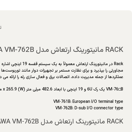
ت
RACK مانیتورینگ ارتعاش مدل SHINKAWA VM-762B
Rack در مانیتورین
عملکردها از جمله مدیریت داده، اتصالات برق و فعال سازی رله را ارائه می د
VM-76□B یک رک 6U و 19 اینچی با ابعاد 482.6 میلی متر (W) x 265.9 میلی متر (H) x 350 میلی متر (D) است. برای نصب تجهیزات مختلف در قالب رک استاندارد طراحی شده است:
VM-761B: European I/O terminal type
VM-762B: D-sub I/O connector type
RACK مانیتورینگ ارتعاش مدل SHINKAWA VM-762B