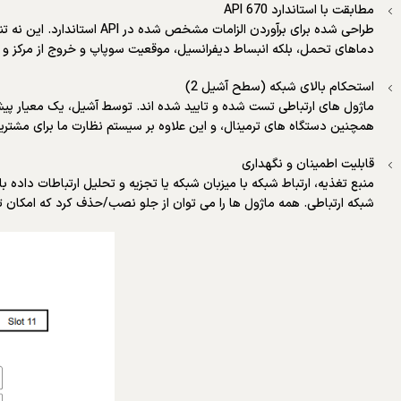
مطابقت با استاندارد API 670
دماهای تحمل، بلکه انبساط دیفرانسیل، موقعیت سوپاپ و خروج از مرکز و غیره مورد نیاز برای a ابزار نظارتی توربین (TSI) برای توربین های ب
استحکام بالای شبکه (سطح آشیل 2)
ماژول های ارتباطی تست شده و تایید شده اند. توسط آشیل، یک معیار پیش
همچنین دستگاه های ترمینال، و این علاوه بر سیستم نظارت ما برای مشتریان
قابلیت اطمینان و نگهداری
شبکه ارتباطی. همه ماژول ها را می توان از جلو نصب/حذف کرد که امکان