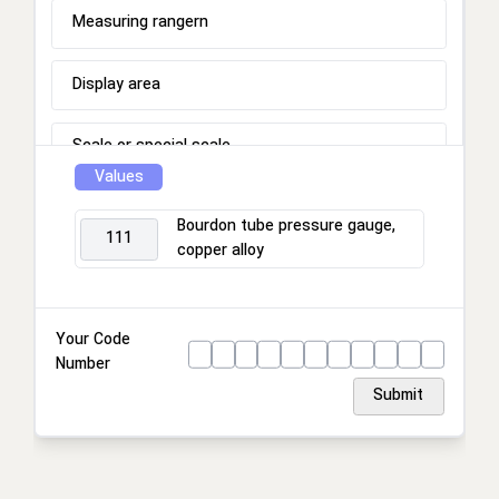
Measuring rangern
Display area
Scale or special scale
Values
Process connection
Bourdon tube pressure gauge,
111
copper alloy
Connection location
Housing
Your Code
Number
Ring
Submit