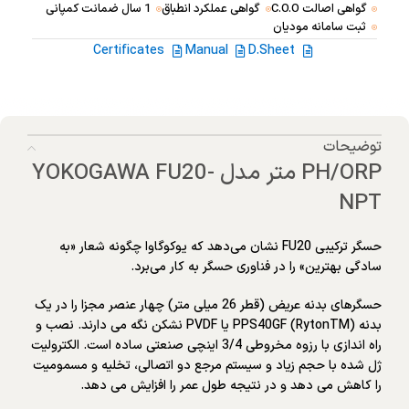
گواهی اصالت C.O.O
گواهی عملکرد انطباق
1 سال ضمانت کمپانی
ثبت سامانه مودیان
Certificates
Manual
D.Sheet
توضیحات
PH/ORP متر مدل YOKOGAWA FU20-
NPT
حسگر ترکیبی FU20 نشان می‌دهد که یوکوگاوا چگونه شعار «به
سادگی بهترین» را در فناوری حسگر به کار می‌برد.
حسگرهای بدنه عریض (قطر 26 میلی متر) چهار عنصر مجزا را در یک
بدنه PPS40GF (RytonTM) یا PVDF نشکن نگه می دارند. نصب و
راه اندازی با رزوه مخروطی 3/4 اینچی صنعتی ساده است. الکترولیت
ژل شده با حجم زیاد و سیستم مرجع دو اتصالی، تخلیه و مسمومیت
را کاهش می دهد و در نتیجه طول عمر را افزایش می دهد.