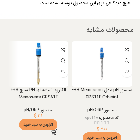
هیچ دیدگاهی برای این محصول نوشته نشده است.
محصولات مشابه
و
X
سنسور pH مدل E+H Memosens
الکترود شیشه ای PH سنج E+H
Memosens CPS61E
CPS11E Orbisint
سنسور pH/ORP
سنسور pH/ORP
$
۱۱۱
کد محصول:
cps11e
افزودن به سبد خرید
$
۷۰۰
افزودن به سبد خرید