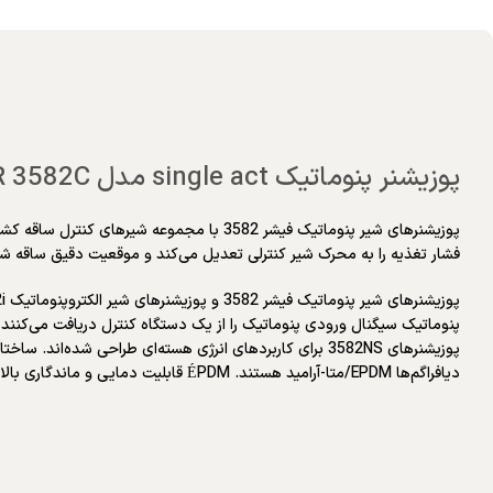
پوزیشنر پنوماتیک single act مدل FISHER 3582C
پوزیشنرهای شیر پنوماتیک فیشر 3582 با مجم
فشار تغذیه را به محرک شیر کنترلی تعدیل می‌کند و موقعیت دقیق ساقه شیر
پنوماتیک سیگنال ورودی پنوماتیک را از یک دستگاه کنترل دریافت می‌کنند 
دیافراگم‌ها EPDM/متا-آرامید هستند. ÉPDM قابلیت دمایی و ماندگاری بالاتری نسبت به نیتریل نشان می‌دهد.