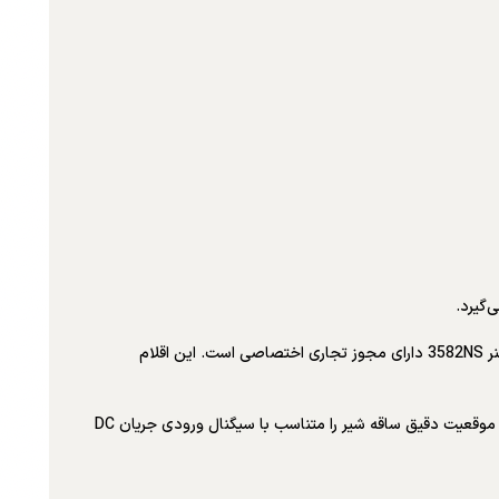
پارچه دیافراگم متا-آرامید، حفظ استحکام بهبود یافته را در شرایط دمای بالا و تابش نشان می‌دهد. طبق برنامه تضمین کیفیت 10CFR50، ضمیمه B، پوزیشنر 3582NS دارای مجوز تجاری اختصاصی است. این اقلام
پوزیشنر شیر الکتروپنوماتیکی 3582i شامل یک مبدل الکتروپنوماتیکی Fisher 582i است که روی یک پوزیشنر شیر پنوماتیکی 3582 نصب شده است. 3582i موقعیت دقیق ساقه شیر را متناسب با سیگنال ورودی جریان DC