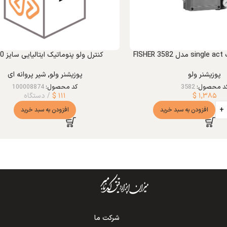
FIS
کنترل ولو پنوماتیک ایتالیایی سایز DN40
پوزیشنر ولو
پوزیشنر ولو
,
شیر پروانه ای
د محصول:
3582
کد محصول:
100008874
۱,۳۸۵
$
۱۱۱
$
دستگاه
افزودن به سبد خرید
افزودن به سبد خرید
شرکت ما