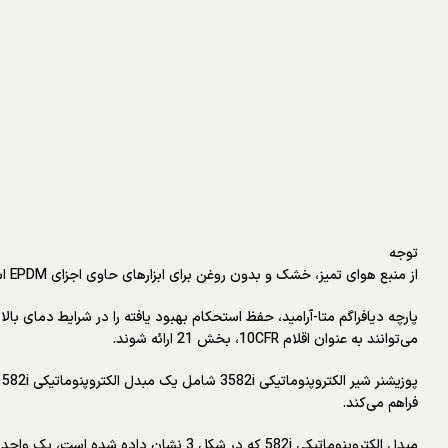
توجه
از منبع هوای تمیز، خشک و بدون روغن برای ابزارهای حاوی اجزای EPDM استفاده کنید. EPDM در معرض روان‌کننده‌های پایه نفتی در معرض تخریب قرار می‌گیرد.
می‌توانند به عنوان اقلام 10CFR، بخش 21 ارائه شوند.
فراهم می‌کند.
مبدل الکتروپنوماتیکی 582i که در شکل 3 نشان داده شده است، یک واحد ماژولار است که می‌تواند در کارخانه یا در محل نصب شود.