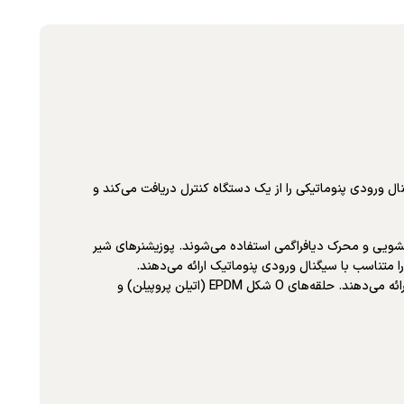
کی یک سیگنال ورودی پنوماتیکی را از یک دستگاه کنترل دریافت می‌کند و
 شده است، با مجموعه شیرهای کنترل با ساقه کشویی و محرک دیافراگمی استفاده می‌شوند. پوزیشنرهای شیر
ا متناسب با سیگنال ورودی پنوماتیک ارائه می‌دهند.
پوزیشنرهای 3582NS برای کاربردهای انرژی هسته‌ای طراحی شده‌اند. ساختار 3582NS شامل موادی است که عملکرد برتر را در دماهای بالا و سطوح تابش ارائه می‌دهند. حلقه‌های O شکل EPDM (اتیلن پروپیلن) و