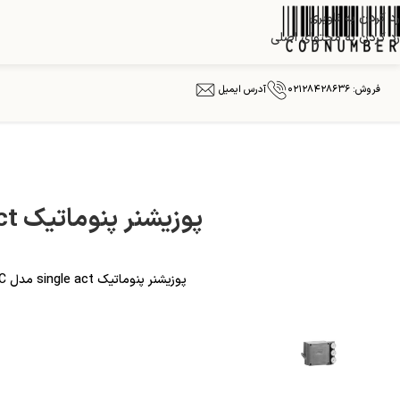
رد کردن به ناوبری
رد کردن به محتوای اصلی
فروش: ۰۲۱۲۸۴۲۸۶۳۶
آدرس ایمیل
پوزیشنر پنوماتیک single act مدل FISHER 3582C
پوزیشنر پنوماتیک single act مدل FISHER 3582C موقعیت‌یاب پنوماتیکی سوپاپ بدون بای‌پس و با سوپاپ‌های تایر اتوموتیو به جای فشارسنج.