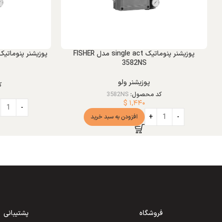
پوزیشنر پنوماتیک single act مدل FISHER
پوزیشنر پنوماتیک single act مدل HER 3582
3582NS
پوزیشنر ولو
ک
کد محصول:
3582NS
$
۱,۴۴۰
افزودن به سبد خرید
فروشگاه
پشتیبانی