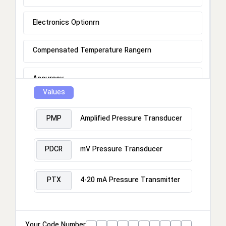
Electronics Optionrn
Compensated Temperature Rangern
Accuracy
Values
Calibration
PMP
Amplified Pressure Transducer
Hazardous Area Approval
PDCR
mV Pressure Transducer
Pressure Connectorrn
PTX
4-20 mA Pressure Transmitter
Your Code Number