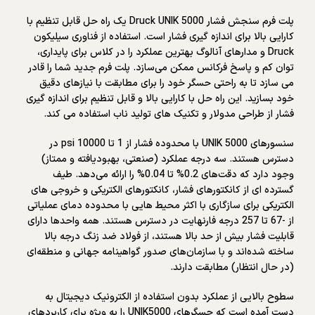
پلت فرم سنجش فشار Druck UNIK 5000 یک راه حل قابل تنظیم با
کارایی بالا برای اندازه گیری فشار است. استفاده از فناوری سیلیکون
Druck و مدارهای آنالوگ بهترین عملکرد را در کلاس برای پایداری،
توان کم و پاسخ فرکانس ممکن می‌سازد. پلت فرم جدید شما را قادر
می سازد تا به راحتی حسگر خود را برای مطابقت با نیازهای دقیق
خود بسازید. این راه حل با کارایی بالا و قابل تنظیم برای اندازه گیری
فشار از طراحی مدولار و تکنیک های تولید ناب استفاده می کند.
سنسورهای UNIK 5000 با محدوده فشار از 1 تا 10000 psi در
دسترس هستند. سه درجه عملکرد (صنعتی، بهبودیافته و ممتاز)
وجود دارد که دقت‌های 0.2% تا 0.04% را ارائه می‌دهد. طیف
گسترده ای از کانکتورهای فشار، کانکتورهای الکتریکی و خروجی های
الکتریکی برای سازگاری با اکثر محیط هایی با محدوده دمای عملیاتی
از -67 تا 257 درجه فارنهایت در دسترس هستند. همه واحدها دارای
قابلیت فشار بیش از حد بالا هستند، از فولاد ضد زنگ درجه بالا
ساخته شده‌اند و با سازمان‌های صدور گواهینامه جهانی و منطقه‌ای
(در حال انتظار) مطابقت دارند.
سطوح بالایی از عملکرد بدون استفاده از الکترونیک دیجیتال به
دست آمده است که حسگرهای UNIK5000 را به ویژه برای کاربردهای