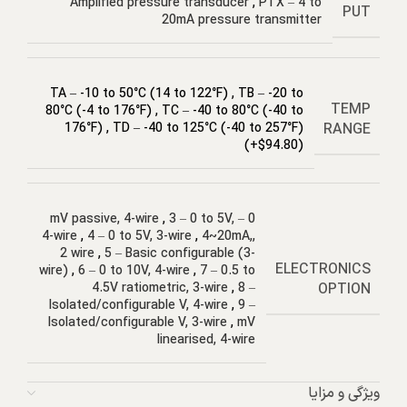
Amplified pressure transducer
,
PTX – 4 to
PUT
20mA pressure transmitter
TA – -10 to 50°C (14 to 122°F)
,
TB – -20 to
TEMP
80°C (-4 to 176°F)
,
TC – -40 to 80°C (-40 to
RANGE
176°F)
,
TD – -40 to 125°C (-40 to 257°F)
(+$94.80)
,
3 – 0 to 5V,
0 – mV passive, 4-wire
4-wire
,
4 – 0 to 5V, 3-wire
,
4~20mA,,
2 wire
,
5 – Basic configurable (3-
ELECTRONICS
wire)
,
6 – 0 to 10V, 4-wire
,
7 – 0.5 to
OPTION
4.5V ratiometric, 3-wire
,
8 –
Isolated/configurable V, 4-wire
,
9 –
Isolated/configurable V, 3-wire
,
mV
linearised, 4-wire
ویژگی و مزایا