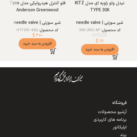
نیدل ولو زاویه ای مدل KITZ
فلو کنترل هیدرولیکی مدل Tyco
Anderson Greenwood
TYPE 30K
شیر سوزنی | needle valve
شیر سوزنی | needle valve
کد محصول:
30K UN3-AP
کد محصول:
H71VIS-44Q
$
۲۰۰
$
۱۱۱
افزودن به سبد خرید
افزودن به سبد خرید
فروشگاه
آرشیو محصولات
برنامه های کاربردی
اپلیکاتور
برند