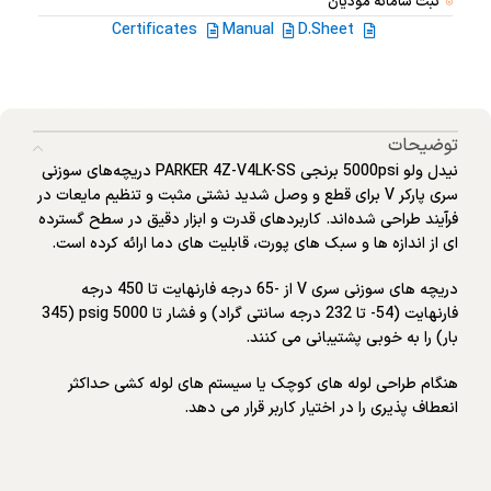
ثبت سامانه مودیان
Certificates
Manual
D.Sheet
توضیحات
نیدل ولو 5000psi برنجی PARKER 4Z-V4LK-SS دریچه‌های سوزنی
سری پارکر V برای قطع و وصل شدید نشتی مثبت و تنظیم مایعات در
فرآیند طراحی شده‌اند. کاربردهای قدرت و ابزار دقیق در سطح گسترده
ای از اندازه ها و سبک های پورت، قابلیت های دما ارائه کرده است.
دریچه های سوزنی سری V از -65 درجه فارنهایت تا 450 درجه
فارنهایت (54- تا 232 درجه سانتی گراد) و فشار تا 5000 psig (345
بار) را به خوبی پشتیبانی می کنند.
هنگام طراحی لوله های کوچک یا سیستم های لوله کشی حداکثر
انعطاف پذیری را در اختیار کاربر قرار می دهد.