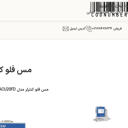
رد کردن به ناوبری
رد کردن به محتوای اصلی
فروش: ۰۲۱۲۸۴۲۸۶۳۶
آدرس ایمیل
مس فلو کنترلر
مس فلو کنترلر مدل ACU20FD از حداقل ۱…۱۰۰ نانومیلی‌لیتر در دقیقه تا حداکثر ۳.۶…۳۶۰ نانومتر مکعب در ساعت با دقت ۰.۵٪ VPI