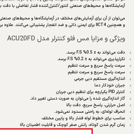
آزمایشگاه‌ها و محیط‌های صنعتی کنتور/کنترل‌کننده فشار تفاضلی با دقت بالا سری ACU20FC دارای دقت اندازه‌گیری ± 0.5٪ است که برای برآوردن نیازهای اکثر م
و همچنین IICT4 برای ایمنی ذاتی و ضد انفجار پشتیبانی می‌کنند. علاوه بر رابط ورودی/خروجی آنالوگ استاندارد، از رابط 485/232 نیز پشتیبانی می‌کند و پروتکل ارتباطی آن پروتکل استاندارد modbus RTU است.
ویژگی و مزایا مس فلو کنترلر مدل ACU20FD
دقت می‌تواند به ± 0.5% F.S برسد.
تکرارپذیری می‌تواند به ± 0.2% F.S برسد.
سرعت پاسخ سریع و سرعت تنظیم
سرعت پاسخ سریع و سرعت تنظیم
اندازه‌گیری مستقیم دبی جرمی
جبران خودکار دما
کنترلر PID یکپارچه برای تنظیم دبی جریان
گاز اندازه‌گیری شده را می‌توان به صورت دستی تغییر داد.
اصل حرارتی، پاسخ سریع، دقت بالا
انحراف لوله‌ای، به راحتی مسدود نمی‌شود.
مناسب برای خطوط لوله فشار بالا و پایین مختلف
زمان گرم شدن کوتاه، رانش صفر کوچک و قابلیت اطمینان بالا