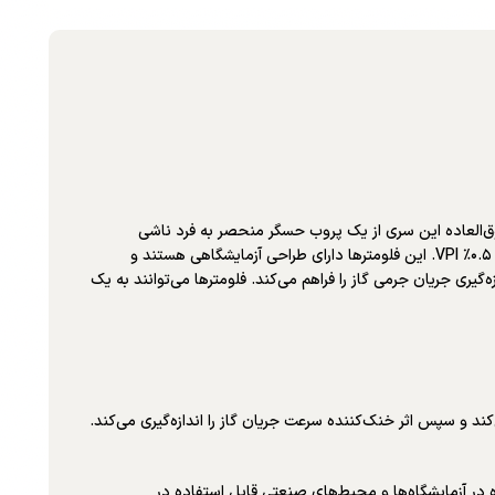
 بالا است که خطای اندازه‌گیری آن تنها ± 0.5٪ از مقیاس کامل است. دقت فوق‌العاده این سری از یک پروب حسگر منحصر به فرد ناشی
می‌شود.فلومترهای با دقت بالا در محدوده جریان کار می‌کنند: از حداقل ۱…۱۰۰ نانومیلی‌لیتر در دقیقه تا حداکثر ۳.۶…۳۶۰ نانومتر مکعب در ساعت با دقت ۰.۵٪ VPI. این فلومترها دارای طراحی آزمایشگاهی هستند و
یری جریان جرمی گاز را فراهم می‌کند. فلومترها می‌توانند به یک
‌کند و سپس اثر خنک‌کننده سرعت جریان گاز را اندازه‌گیری می‌کند.
د که در بسته‌بندی استیل ضد زنگ 316 مهر و موم شده‌اند. قابل استفاده در آزمایشگاه‌ها و محیط‌های صنعتی قابل استفاده در