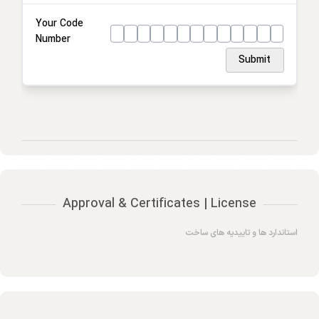
Analog I/O Communications
Your Code
Number
Power Supply Inputs
Submit
Output Enhancements
Certification
Approval & Certificates | License
استاندارد ها و تاییدیه های ساخت