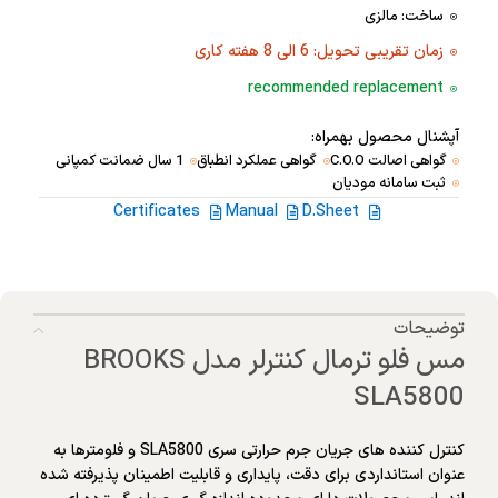
ساخت: مالزی
زمان تقریبی تحویل: 6 الی 8 هفته کاری
recommended replacement
آپشنال محصول بهمراه:
گواهی اصالت C.O.O
گواهی عملکرد انطباق
1 سال ضمانت کمپانی
ثبت سامانه مودیان
Certificates
Manual
D.Sheet
توضیحات
مس فلو ترمال کنترلر مدل BROOKS
SLA5800
کنترل کننده های جریان جرم حرارتی سری SLA5800 و فلومترها به
عنوان استانداردی برای دقت، پایداری و قابلیت اطمینان پذیرفته شده