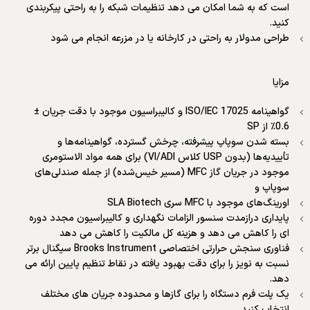
است که به شما امکان می دهد تنظیمات شبکه را به راحتی پیکربندی
کنید.
طراحی مدولار به راحتی در کارخانه یا در مزرعه انجام می شود
مزایا
گواهینامه ISO/IEC 17025 و کالیبراسیون موجود با دقت جریان ±
0.6٪ از SP
بسته شدن سوپاپ پیشرفته، چرخش گسترده، گواهینامه‌ها و
تأییدیه‌ها (بدون USP کلاس VI/ADI) برای همه مواد الاستومری
موجود در جریان گاز MFC (مسیر خیس‌شده) از جمله صندلی‌های
سوپاپ و
اورینگ‌های موجود با MFC سری SLA Biotech
پایداری درازمدت سنسور الزامات نگهداری و کالیبراسیون مجدد دوره
ای را کاهش می دهد و هزینه کل مالکیت را کاهش می دهد
فناوری سنجش حرارتی اختصاصی Brooks Instrument سیگنال برتر
نسبت به نویز را برای دقت بهبود یافته در نقاط تنظیم پایین ارائه می
دهد.
یک پلت فرم دستگاه را برای گازها و محدوده جریان های مختلف
انتخاب کنید