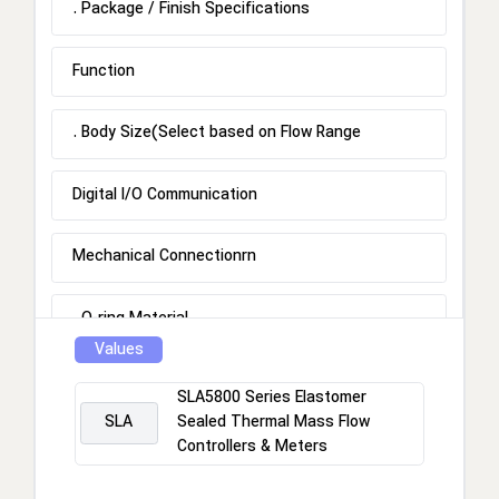
. Package / Finish Specifications
Function
. Body Size(Select based on Flow Range
Digital I/O Communication
Mechanical Connectionrn
. O-ring Material
Values
Valve Seat
SLA5800 Series Elastomer
SLA
Sealed Thermal Mass Flow
Valve Type
Controllers & Meters