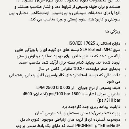
اند. این محصولات دارای محدوده اندازه گیری جریان گسترده ای
هستند و برای طیف وسیعی از شرایط دما و فشار مناسب هستند و
آنها را برای تحقیقات شیمیایی و پتروشیمی، آزمایشگاهی، تحلیلی، پیل
سوختی و کاربردهای علوم زیستی و غیره مناسب می کند.
ویژگی ها
دارای استاندارد ISO/IEC 17025
سری SLA Biotech MFC بسته های دو گزینه ای را با ویژگی هایی
ارائه می دهد که به طور خاص برای بهبود عملکرد پردازش زیستی
ایجاد شده اند. ببینید کدام بسته برای فرآیند شما مناسب است.
پایداری صفر درازمدت <0.2% مقیاس کامل در سال
دقت عالی که توسط استانداردهای کالیبراسیون قابل ردیابی پشتیبانی
می شود
طیف وسیعی از نرخ جریان – از 0.003 تا 2500 LPM
بالاترین میزان فشار – تا 1500 psi/100 bar (اختیاری: 4500
psi/310 bar)
قابلیت برنامه ریزی چند گاز/چند برد
پورت تشخیصی/خدماتی مستقل و با دسترسی آسان
مجموعه گسترده ای از گزینه های ارتباطی موجود اکنون شامل
EtherNetIP™ و PROFINET است که دارای یک رابط مبتنی بر وب