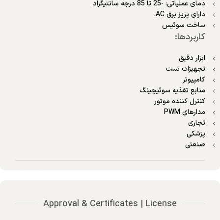
دمای عملیاتی: -25 تا 85 درجه سانتیگراد
دارای پریز برق AC.
ساخت سوئیس
کاربردها:
ابزار دقیق
تجهیزات تست
کامپیوتر
منابع تغذیه سوئیچینگ
کنترل کننده موتور
مدارهای PWM
تجاری
پزشکی
صنعتی
Approval & Certificates | License