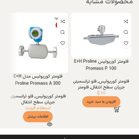
محصولات مشابه
ناموجود
ویژه
فلومتر کوریولیس E+H Proline
Promass P 100
فلومتر کوریولیس مدل E+H
فلومتر کوریولیس
,
فلو ترانسمیتر
,
Proline Promass A 300
جریان سطح انتقال
,
فلومتر
$
۱۱۱
فلومتر کوریولیس
,
فلو ترانسمیتر
,
ف
افزودن به سبد خرید
جریان سطح انتقال
استعلام قیمت
اطلاعات بیشتر