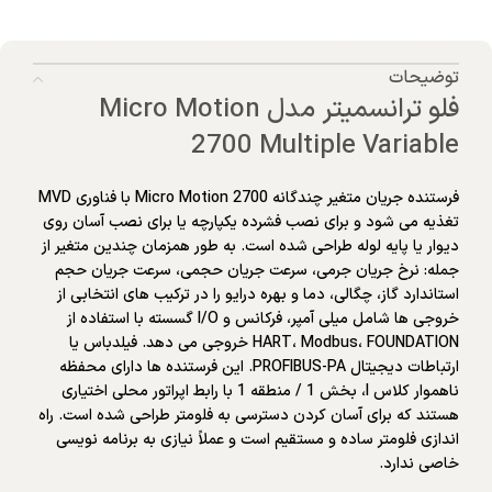
توضیحات
فلو ترانسمیتر مدل Micro Motion
2700 Multiple Variable
فرستنده جریان متغیر چندگانه Micro Motion 2700 با فناوری MVD
تغذیه می شود و برای نصب فشرده یکپارچه یا برای نصب آسان روی
دیوار یا پایه لوله طراحی شده است. به طور همزمان چندین متغیر از
جمله: نرخ جریان جرمی، سرعت جریان حجمی، سرعت جریان حجم
استاندارد گاز، چگالی، دما و بهره درایو را در ترکیب های انتخابی از
خروجی ها شامل میلی آمپر، فرکانس و I/O گسسته با استفاده از
HART، Modbus، FOUNDATION خروجی می دهد. فیلدباس یا
ارتباطات دیجیتال PROFIBUS-PA. این فرستنده ها دارای محفظه
ناهموار کلاس I، بخش 1 / منطقه 1 با رابط اپراتور محلی اختیاری
هستند که برای آسان کردن دسترسی به فلومتر طراحی شده است. راه
اندازی فلومتر ساده و مستقیم است و عملاً نیازی به برنامه نویسی
خاصی ندارد.